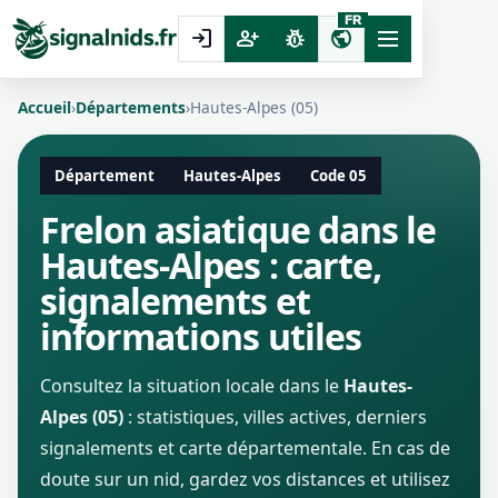
FR
login
person_add
pest_control
public
Accueil
›
Départements
›
Hautes-Alpes (05)
Département
Hautes-Alpes
Code 05
Frelon asiatique dans le
Hautes-Alpes : carte,
signalements et
informations utiles
Consultez la situation locale dans le
Hautes-
Alpes (05)
: statistiques, villes actives, derniers
signalements et carte départementale. En cas de
doute sur un nid, gardez vos distances et utilisez