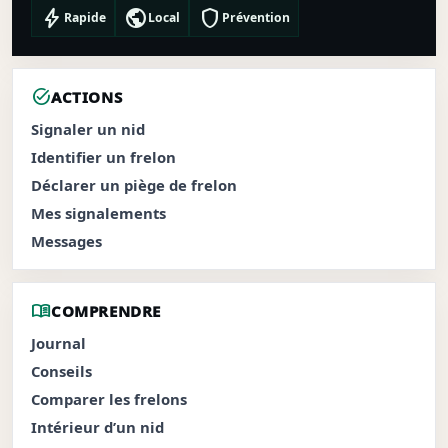
bolt
public
shield
Rapide
Local
Prévention
task_alt
ACTIONS
Signaler un nid
Identifier un frelon
Déclarer un piège de frelon
Mes signalements
Messages
menu_book
COMPRENDRE
Journal
Conseils
Comparer les frelons
Intérieur d’un nid