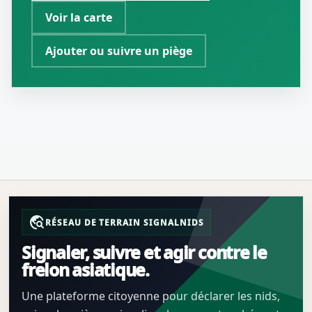
Voir la carte
Ajouter ou suivre un piège
travel_explore
RÉSEAU DE TERRAIN SIGNALNIDS
Signaler, suivre et agir contre le
frelon asiatique.
Une plateforme citoyenne pour déclarer les nids,