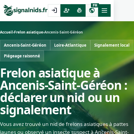
FR
login
person_add
pest_control
public
Accueil
›
Frelon asiatique
›
Ancenis-Saint-Géréon
Ancenis-Saint-Géréon
Loire-Atlantique
Signalement local
Piégeage raisonné
Frelon asiatique à
Ancenis-Saint-Géréon :
déclarer un nid ou un
signalement
Vous avez trouvé un nid de frelons asiatiques à pattes
jaunes ou observé un insecte suspect à Ancenis-Saint-