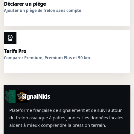
Déclarer un piège
Ajouter un piège de frelon sans compte.
workspace_premium
Tarifs Pro
Comparer Premium, Premium Plus et 50 km.
SignalNids
Plateforme française de signalement et de suivi autour
du frelon asiatique à pattes jaunes. Les données locales
aident à mieux comprendre la pression terrain.