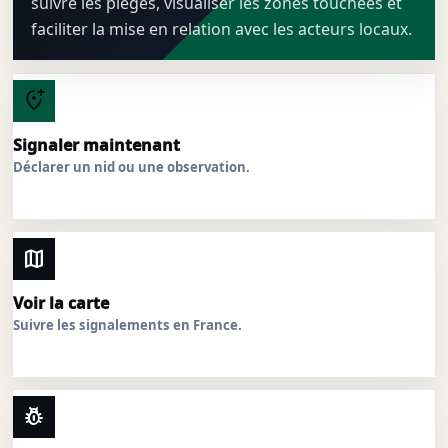
suivre les pièges, visualiser les zones touchées et
faciliter la mise en relation avec les acteurs locaux.
add_location_alt
Signaler maintenant
Déclarer un nid ou une observation.
map
Voir la carte
Suivre les signalements en France.
pest_control