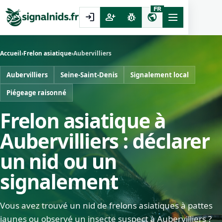
FR
login
person_add
pest_control
public
Accueil
›
Frelon asiatique
›
Aubervilliers
Aubervilliers
Seine-Saint-Denis
Signalement local
Piégeage raisonné
Frelon asiatique à
Aubervilliers : déclarer
un nid ou un
signalement
Vous avez trouvé un nid de frelons asiatiques à pattes
jaunes ou observé un insecte suspect à Aubervilliers ?