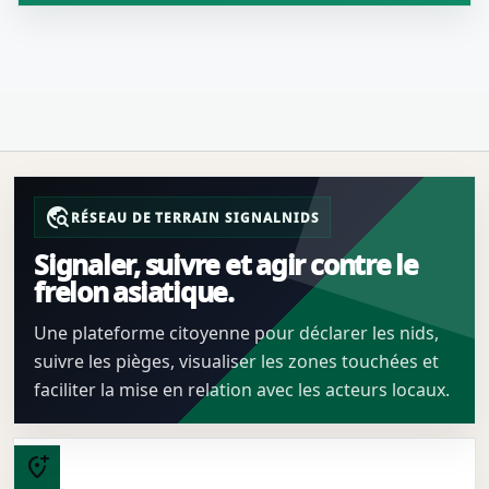
travel_explore
RÉSEAU DE TERRAIN SIGNALNIDS
Signaler, suivre et agir contre le
frelon asiatique.
Une plateforme citoyenne pour déclarer les nids,
suivre les pièges, visualiser les zones touchées et
faciliter la mise en relation avec les acteurs locaux.
add_location_alt