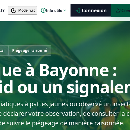
dark_mode
info
person_add
.fr
expand_more
Connexion
Cré
login
Mode nuit
Info utile
cal
Piégeage raisonné
que à Bayonne :
nid ou un signal
siatiques à pattes jaunes ou observé un insect
déclarer votre observation, de consulter la ca
de suivre le piégeage de manière raisonnée.