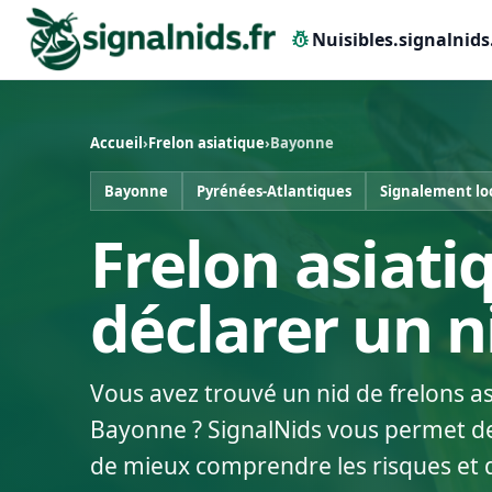
pest_control
Nuisibles.signalnids
Accueil
›
Frelon asiatique
›
Bayonne
Bayonne
Pyrénées-Atlantiques
Signalement lo
Frelon asiati
déclarer un 
Vous avez trouvé un nid de frelons a
Bayonne ? SignalNids vous permet de 
de mieux comprendre les risques et 