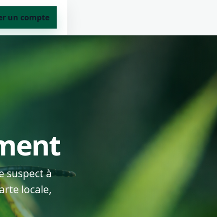
er un compte
ement
e suspect à
rte locale,