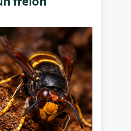
n frelon