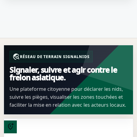
travel_explore
RÉSEAU DE TERRAIN SIGNALNIDS
Signaler, suivre et agir contre le
frelon asiatique.
Une plateforme citoyenne pour déclarer les nids,
suivre les pièges, visualiser les zones touchées et
faciliter la mise en relation avec les acteurs locaux.
add_location_alt