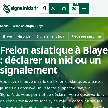
FR
login
person_add
pest_control
public
Accueil
›
Frelon asiatique
›
Blaye
Blaye
Gironde
Signalement local
Piégeage raisonné
Frelon asiatique à Blaye
: déclarer un nid ou un
signalement
Vous avez trouvé un nid de frelons asiatiques à pattes
jaunes ou observé un insecte suspect à Blaye ?
SignalNids vous permet de déclarer votre observation,
de consulter la carte locale, de mieux comprendre les
risques et de suivre le piégeage de manière raisonnée.