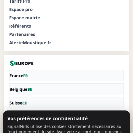
Tarifs Pro
Espace pro
Espace mairie
Référents
Partenaires
AlerteMoustique.fr
public
EUROPE
France
FR
Belgique
BE
Suisse
CH
Allemagne
DE
Vos préférences de confidentialité
SignalNids utilise des cookies strictement nécessaires au
fonctionnement du site. Avec votre accord, nous pouvons