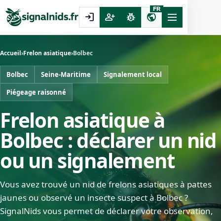
FR
login
person_add
pest_control
public
Accueil
›
Frelon asiatique
›
Bolbec
Bolbec
Seine-Maritime
Signalement local
Piégeage raisonné
Frelon asiatique à
Bolbec : déclarer un nid
ou un signalement
Vous avez trouvé un nid de frelons asiatiques à pattes
jaunes ou observé un insecte suspect à Bolbec ?
SignalNids vous permet de déclarer votre observation,