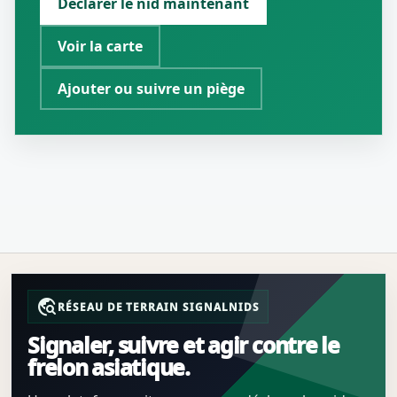
Déclarer le nid maintenant
Voir la carte
Ajouter ou suivre un piège
travel_explore
RÉSEAU DE TERRAIN SIGNALNIDS
Signaler, suivre et agir contre le
frelon asiatique.