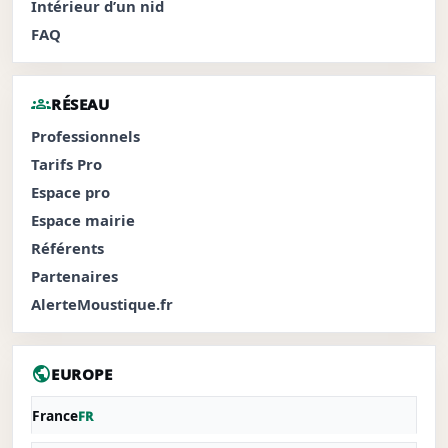
Intérieur d’un nid
FAQ
groups
RÉSEAU
Professionnels
Tarifs Pro
Espace pro
Espace mairie
Référents
Partenaires
AlerteMoustique.fr
public
EUROPE
France
FR