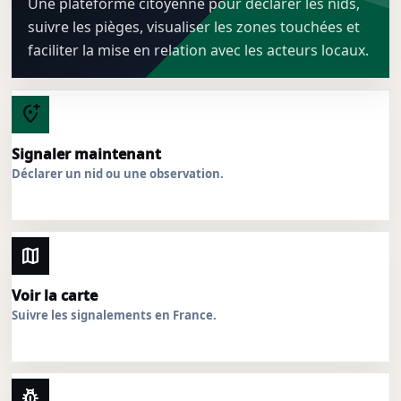
Une plateforme citoyenne pour déclarer les nids,
suivre les pièges, visualiser les zones touchées et
faciliter la mise en relation avec les acteurs locaux.
add_location_alt
Signaler maintenant
Déclarer un nid ou une observation.
map
Voir la carte
Suivre les signalements en France.
pest_control