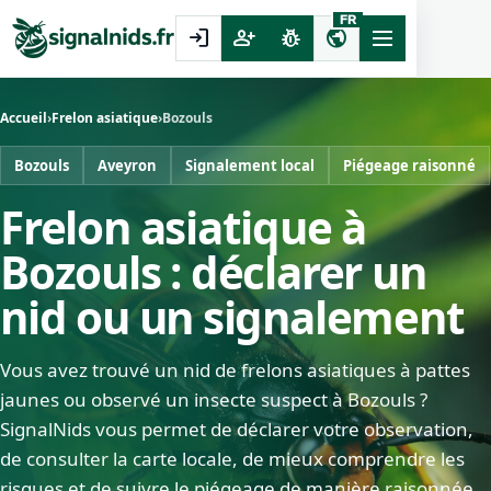
FR
login
person_add
pest_control
public
Accueil
›
Frelon asiatique
›
Bozouls
Bozouls
Aveyron
Signalement local
Piégeage raisonné
Frelon asiatique à
Bozouls : déclarer un
nid ou un signalement
Vous avez trouvé un nid de frelons asiatiques à pattes
jaunes ou observé un insecte suspect à Bozouls ?
SignalNids vous permet de déclarer votre observation,
de consulter la carte locale, de mieux comprendre les
risques et de suivre le piégeage de manière raisonnée.