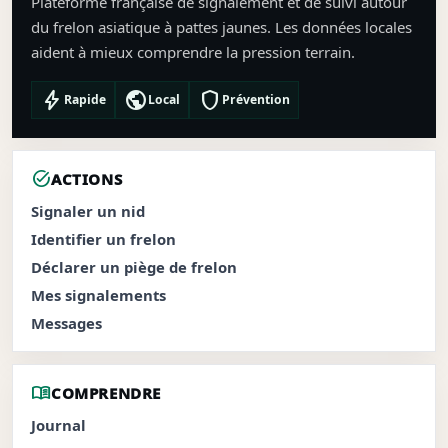
Plateforme française de signalement et de suivi autour
du frelon asiatique à pattes jaunes. Les données locales
aident à mieux comprendre la pression terrain.
bolt
public
shield
Rapide
Local
Prévention
task_alt
ACTIONS
Signaler un nid
Identifier un frelon
Déclarer un piège de frelon
Mes signalements
Messages
menu_book
COMPRENDRE
Journal