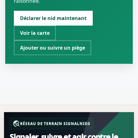
raisonnée.
Déclarer le nid maintenant
Voir la carte
Ajouter ou suivre un piège
travel_explore
RÉSEAU DE TERRAIN SIGNALNIDS
Signaler, suivre et agir contre le