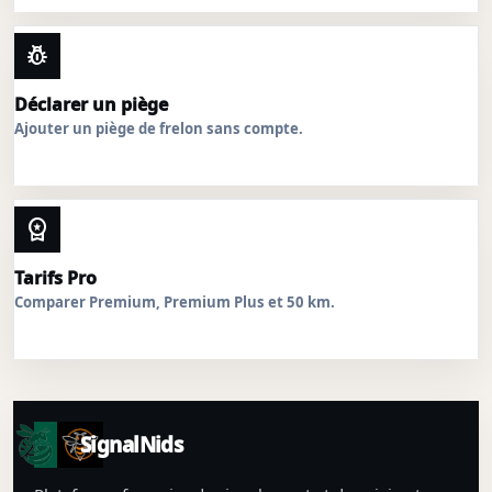
pest_control
Déclarer un piège
Ajouter un piège de frelon sans compte.
workspace_premium
Tarifs Pro
Comparer Premium, Premium Plus et 50 km.
SignalNids