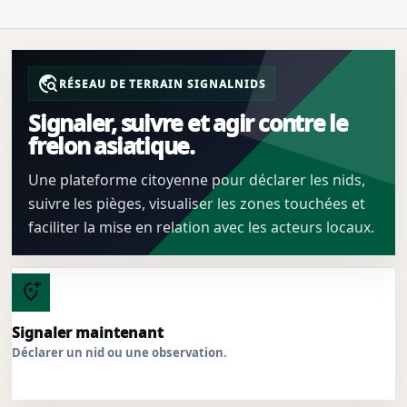
travel_explore
RÉSEAU DE TERRAIN SIGNALNIDS
Signaler, suivre et agir contre le
frelon asiatique.
Une plateforme citoyenne pour déclarer les nids,
suivre les pièges, visualiser les zones touchées et
faciliter la mise en relation avec les acteurs locaux.
add_location_alt
Signaler maintenant
Déclarer un nid ou une observation.