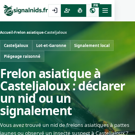
FR
login
person_add
pest_control
public
Accueil
›
Frelon asiatique
›
Casteljaloux
Casteljaloux
Lot-et-Garonne
Signalement local
Piégeage raisonné
Frelon asiatique à
Casteljaloux : déclarer
un nid ou un
signalement
Vous avez trouvé un nid de frelons asiatiques à pattes
jaunes ou observé un insecte suspect à Casteljaloux ?