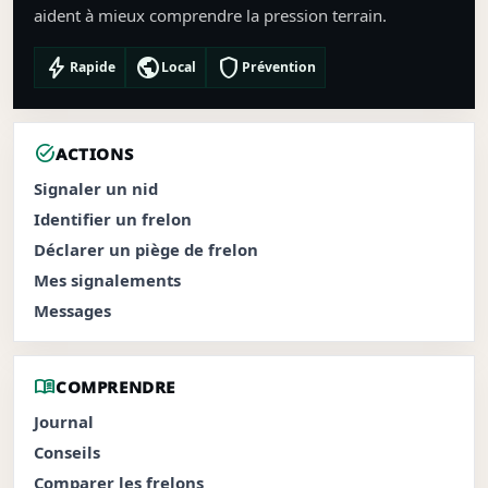
aident à mieux comprendre la pression terrain.
bolt
public
shield
Rapide
Local
Prévention
task_alt
ACTIONS
Signaler un nid
Identifier un frelon
Déclarer un piège de frelon
Mes signalements
Messages
menu_book
COMPRENDRE
Journal
Conseils
Comparer les frelons