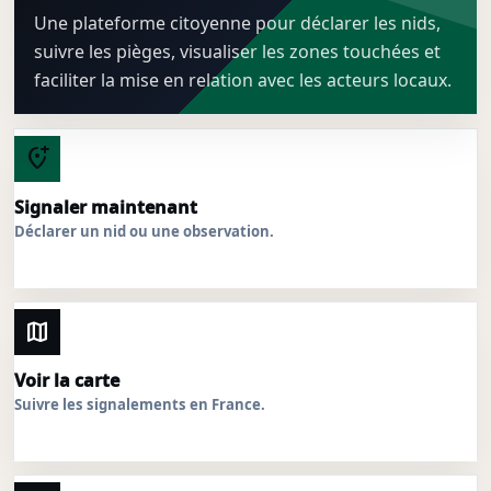
Une plateforme citoyenne pour déclarer les nids,
suivre les pièges, visualiser les zones touchées et
faciliter la mise en relation avec les acteurs locaux.
add_location_alt
Signaler maintenant
Déclarer un nid ou une observation.
map
Voir la carte
Suivre les signalements en France.