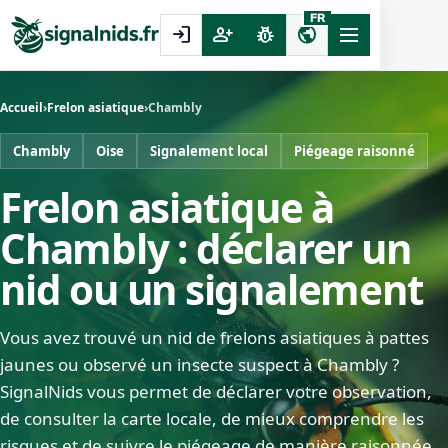
FR
login
person_add
pest_control
public
Accueil
›
Frelon asiatique
›
Chambly
Chambly
Oise
Signalement local
Piégeage raisonné
Frelon asiatique à
Chambly : déclarer un
nid ou un signalement
Vous avez trouvé un nid de frelons asiatiques à pattes
jaunes ou observé un insecte suspect à Chambly ?
SignalNids vous permet de déclarer votre observation,
de consulter la carte locale, de mieux comprendre les
risques et de suivre le piégeage de manière raisonnée.