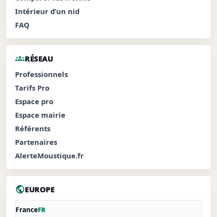
Intérieur d’un nid
FAQ
groups
RÉSEAU
Professionnels
Tarifs Pro
Espace pro
Espace mairie
Référents
Partenaires
AlerteMoustique.fr
public
EUROPE
France
FR