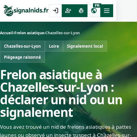
FR
login
person_add
pest_control
public
Accueil
›
Frelon asiatique
›
Chazelles-sur-Lyon
Chazelles-sur-Lyon
Loire
Signalement local
Piégeage raisonné
Frelon asiatique à
Chazelles-sur-Lyon :
déclarer un nid ou un
signalement
Vous avez trouvé un nid de frelons asiatiques à pattes
jaunes ou observé un insecte suspect à Chazelles-sur-