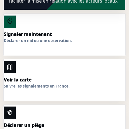
faciliter la mise en relation avec les acteurs locaux.
add_location_alt
Signaler maintenant
Déclarer un nid ou une observation.
map
Voir la carte
Suivre les signalements en France.
pest_control
Déclarer un piège