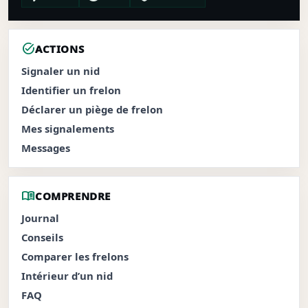
task_alt
ACTIONS
Signaler un nid
Identifier un frelon
Déclarer un piège de frelon
Mes signalements
Messages
menu_book
COMPRENDRE
Journal
Conseils
Comparer les frelons
Intérieur d’un nid
FAQ