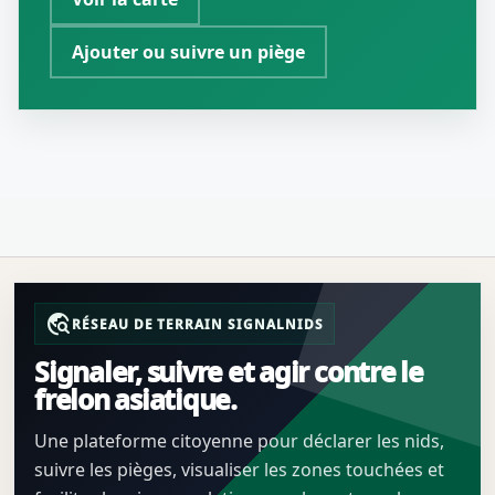
Ajouter ou suivre un piège
travel_explore
RÉSEAU DE TERRAIN SIGNALNIDS
Signaler, suivre et agir contre le
frelon asiatique.
Une plateforme citoyenne pour déclarer les nids,
suivre les pièges, visualiser les zones touchées et