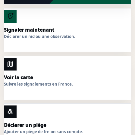
add_location_alt
Signaler maintenant
Déclarer un nid ou une observation.
map
Voir la carte
Suivre les signalements en France.
pest_control
Déclarer un piège
Ajouter un piège de frelon sans compte.