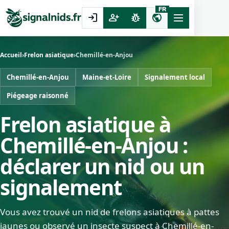
FR
login
person_add
pest_control
public
Accueil
›
Frelon asiatique
›
Chemillé-en-Anjou
Chemillé-en-Anjou
Maine-et-Loire
Signalement local
Piégeage raisonné
Frelon asiatique à
Chemillé-en-Anjou :
déclarer un nid ou un
signalement
Vous avez trouvé un nid de frelons asiatiques à pattes
jaunes ou observé un insecte suspect à Chemillé-en-