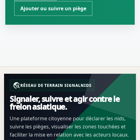
Ajouter ou suivre un piège
travel_explore
RÉSEAU DE TERRAIN SIGNALNIDS
Signaler, suivre et agir contre le
frelon asiatique.
Une plateforme citoyenne pour déclarer les nids,
suivre les pièges, visualiser les zones touchées et
faciliter la mise en relation avec les acteurs locaux.