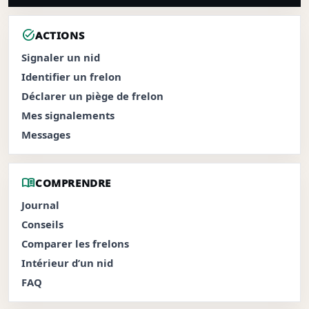
task_alt
ACTIONS
Signaler un nid
Identifier un frelon
Déclarer un piège de frelon
Mes signalements
Messages
menu_book
COMPRENDRE
Journal
Conseils
Comparer les frelons
Intérieur d’un nid
FAQ