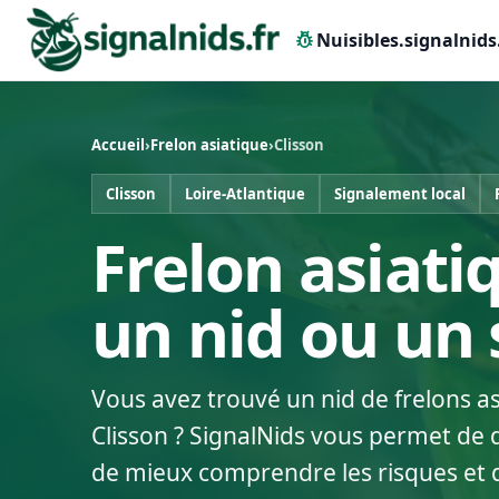
pest_control
Nuisibles.signalnids
Accueil
›
Frelon asiatique
›
Clisson
Clisson
Loire-Atlantique
Signalement local
Frelon asiatiq
un nid ou un
Vous avez trouvé un nid de frelons a
Clisson ? SignalNids vous permet de d
de mieux comprendre les risques et 