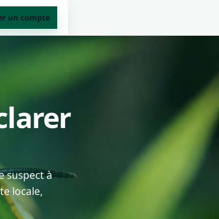
er un compte
clarer
e suspect à
te locale,