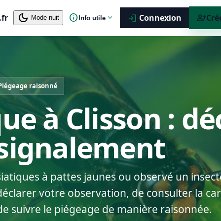
dark_mode
info
person_add
.fr
expand_more
Connexion
Cré
login
Mode nuit
Info utile
Piégeage raisonné
ue à Clisson : dé
 signalement
siatiques à pattes jaunes ou observé un insect
éclarer votre observation, de consulter la car
de suivre le piégeage de manière raisonnée.