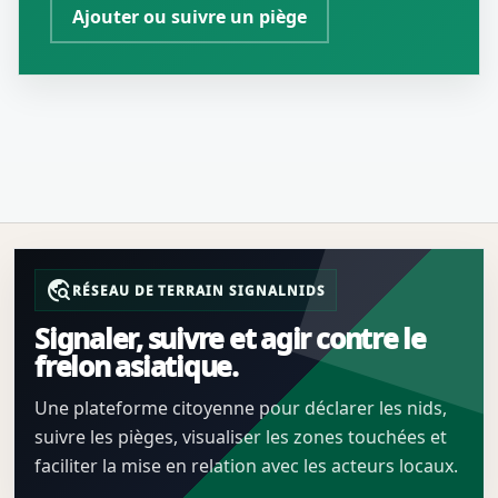
Ajouter ou suivre un piège
travel_explore
RÉSEAU DE TERRAIN SIGNALNIDS
Signaler, suivre et agir contre le
frelon asiatique.
Une plateforme citoyenne pour déclarer les nids,
suivre les pièges, visualiser les zones touchées et
faciliter la mise en relation avec les acteurs locaux.