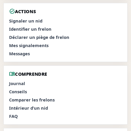
task_alt
ACTIONS
Signaler un nid
Identifier un frelon
Déclarer un piège de frelon
Mes signalements
Messages
menu_book
COMPRENDRE
Journal
Conseils
Comparer les frelons
Intérieur d’un nid
FAQ