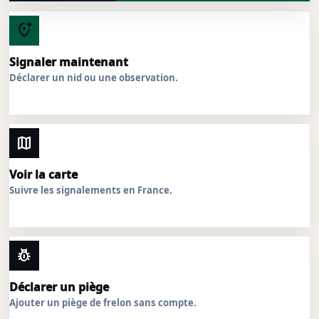
add_location_alt
Signaler maintenant
Déclarer un nid ou une observation.
map
Voir la carte
Suivre les signalements en France.
pest_control
Déclarer un piège
Ajouter un piège de frelon sans compte.