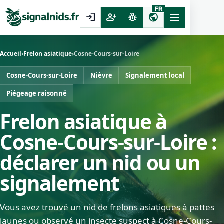
FR
login
person_add
pest_control
public
Accueil
›
Frelon asiatique
›
Cosne-Cours-sur-Loire
Cosne-Cours-sur-Loire
Nièvre
Signalement local
Piégeage raisonné
Frelon asiatique à
Cosne-Cours-sur-Loire :
déclarer un nid ou un
signalement
Vous avez trouvé un nid de frelons asiatiques à pattes
jaunes ou observé un insecte suspect à Cosne-Cours-