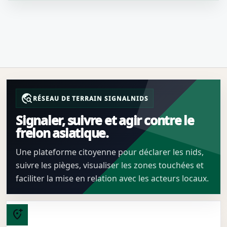
travel_explore
RÉSEAU DE TERRAIN SIGNALNIDS
Signaler, suivre et agir contre le
frelon asiatique.
Une plateforme citoyenne pour déclarer les nids,
suivre les pièges, visualiser les zones touchées et
faciliter la mise en relation avec les acteurs locaux.
add_location_alt