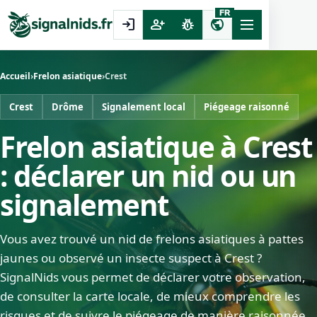
FR
login
person_add
pest_control
public
Accueil
›
Frelon asiatique
›
Crest
Crest
Drôme
Signalement local
Piégeage raisonné
Frelon asiatique à Crest
: déclarer un nid ou un
signalement
Vous avez trouvé un nid de frelons asiatiques à pattes
jaunes ou observé un insecte suspect à Crest ?
SignalNids vous permet de déclarer votre observation,
de consulter la carte locale, de mieux comprendre les
risques et de suivre le piégeage de manière raisonnée.