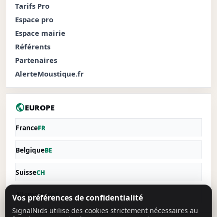
Tarifs Pro
Espace pro
Espace mairie
Référents
Partenaires
AlerteMoustique.fr
public
EUROPE
France
FR
Belgique
BE
Suisse
CH
Allemagne
DE
Vos préférences de confidentialité
SignalNids utilise des cookies strictement nécessaires au