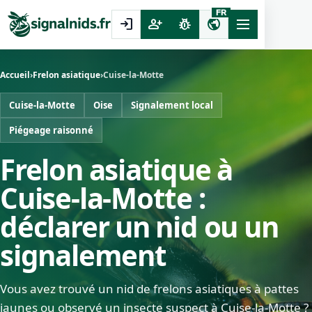
FR
login
person_add
pest_control
public
Accueil
›
Frelon asiatique
›
Cuise-la-Motte
Cuise-la-Motte
Oise
Signalement local
Piégeage raisonné
Frelon asiatique à
Cuise-la-Motte :
déclarer un nid ou un
signalement
Vous avez trouvé un nid de frelons asiatiques à pattes
jaunes ou observé un insecte suspect à Cuise-la-Motte ?