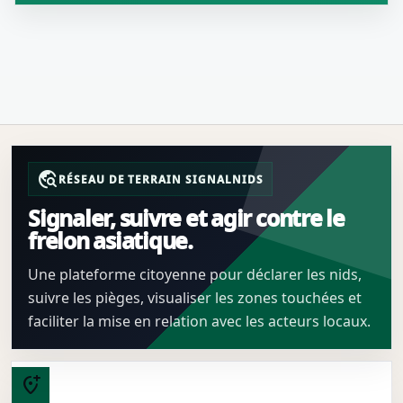
travel_explore
RÉSEAU DE TERRAIN SIGNALNIDS
Signaler, suivre et agir contre le
frelon asiatique.
Une plateforme citoyenne pour déclarer les nids,
suivre les pièges, visualiser les zones touchées et
faciliter la mise en relation avec les acteurs locaux.
add_location_alt