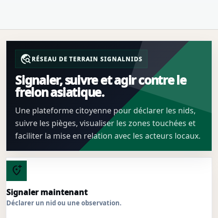
travel_explore
RÉSEAU DE TERRAIN SIGNALNIDS
Signaler, suivre et agir contre le
frelon asiatique.
Une plateforme citoyenne pour déclarer les nids,
suivre les pièges, visualiser les zones touchées et
faciliter la mise en relation avec les acteurs locaux.
add_location_alt
Signaler maintenant
Déclarer un nid ou une observation.