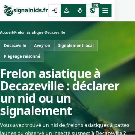
FR
login
person_add
pest_control
public
Accueil
›
Frelon asiatique
›
Decazeville
Decazeville
Aveyron
Signalement local
Piégeage raisonné
Frelon asiatique à
Decazeville : déclarer
un nid ou un
signalement
Vous avez trouvé un nid de frelons asiatiques à pattes
jaunes ou observé un insecte suspect à Decazeville ?