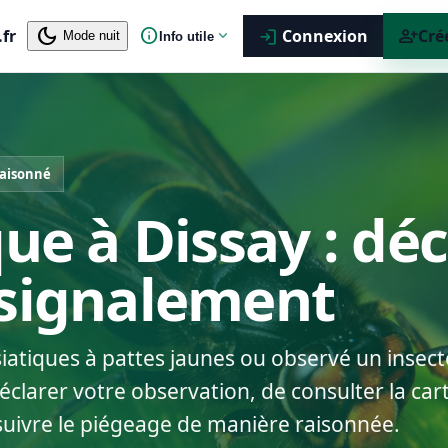
dark_mode
info
person_add
.fr
expand_more
Connexion
Cré
login
Mode nuit
Info utile
raisonné
que à Dissay : déc
 signalement
siatiques à pattes jaunes ou observé un insect
clarer votre observation, de consulter la cart
suivre le piégeage de manière raisonnée.