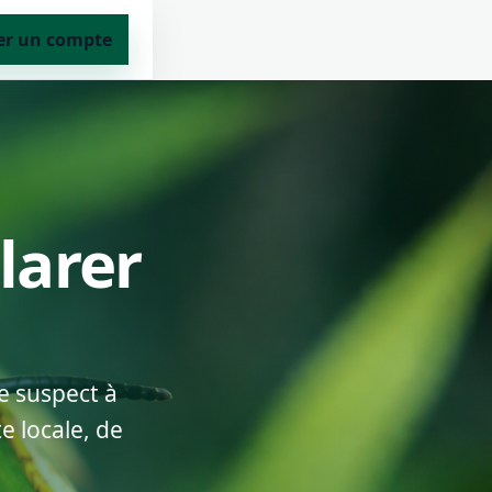
er un compte
larer
e suspect à
e locale, de