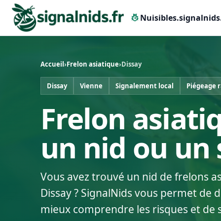
pest_control
Nuisibles.signalnids
Accueil
›
Frelon asiatique
›
Dissay
Dissay
Vienne
Signalement local
Piégeage 
Frelon asiati
un nid ou un
Vous avez trouvé un nid de frelons a
Dissay ? SignalNids vous permet de dé
mieux comprendre les risques et de 