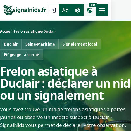
FR
login
person_add
pest_control
public
Accueil
›
Frelon asiatique
›
Duclair
Duclair
Seine-Maritime
Signalement local
Piégeage raisonné
Frelon asiatique à
Duclair : déclarer un nid
ou un signalement
Vous avez trouvé un nid de frelons asiatiques à pattes
jaunes ou observé un insecte suspect à Duclair ?
SignalNids vous permet de déclarer votre observation,