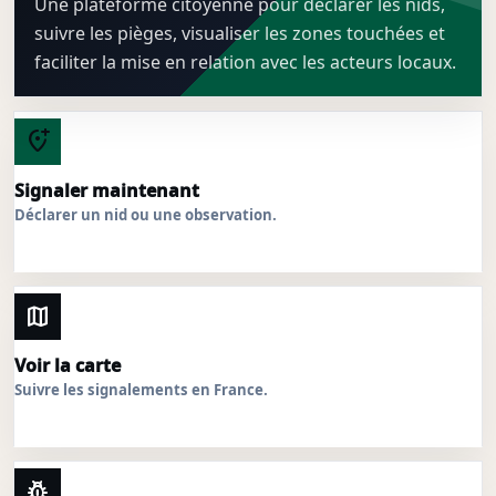
Une plateforme citoyenne pour déclarer les nids,
suivre les pièges, visualiser les zones touchées et
faciliter la mise en relation avec les acteurs locaux.
add_location_alt
Signaler maintenant
Déclarer un nid ou une observation.
map
Voir la carte
Suivre les signalements en France.
pest_control