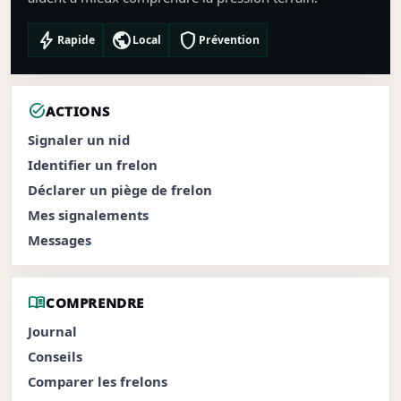
bolt
public
shield
Rapide
Local
Prévention
task_alt
ACTIONS
Signaler un nid
Identifier un frelon
Déclarer un piège de frelon
Mes signalements
Messages
menu_book
COMPRENDRE
Journal
Conseils
Comparer les frelons