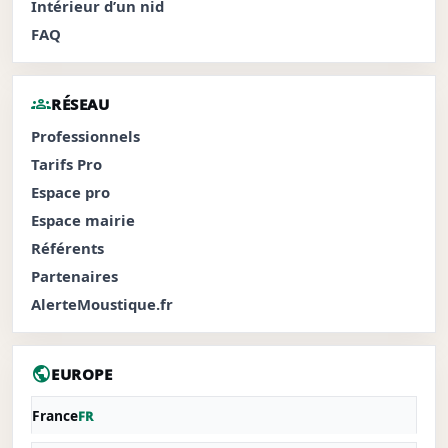
Intérieur d’un nid
FAQ
groups
RÉSEAU
Professionnels
Tarifs Pro
Espace pro
Espace mairie
Référents
Partenaires
AlerteMoustique.fr
public
EUROPE
France
FR