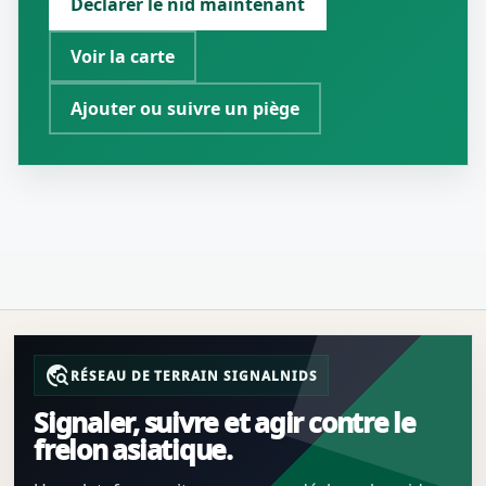
Déclarer le nid maintenant
Voir la carte
Ajouter ou suivre un piège
travel_explore
RÉSEAU DE TERRAIN SIGNALNIDS
Signaler, suivre et agir contre le
frelon asiatique.