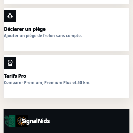
pest_control
Déclarer un piège
Ajouter un piège de frelon sans compte.
workspace_premium
Tarifs Pro
Comparer Premium, Premium Plus et 50 km.
SignalNids