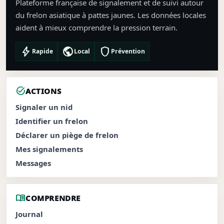
Plateforme française de signalement et de suivi autour
du frelon asiatique à pattes jaunes. Les données locales
aident à mieux comprendre la pression terrain.
bolt
public
shield
Rapide
Local
Prévention
task_alt
ACTIONS
Signaler un nid
Identifier un frelon
Déclarer un piège de frelon
Mes signalements
Messages
menu_book
COMPRENDRE
Journal