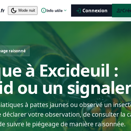
dark_mode
info
person_add
.fr
expand_more
Connexion
Cré
login
Mode nuit
Info utile
eage raisonné
ue à Excideuil :
nid ou un signal
siatiques à pattes jaunes ou observé un insect
 déclarer votre observation, de consulter la ca
de suivre le piégeage de manière raisonnée.