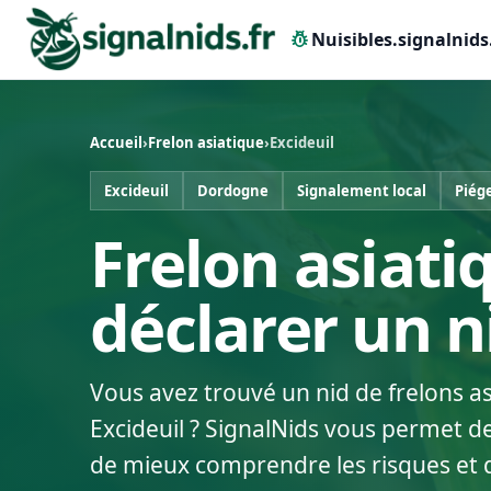
pest_control
Nuisibles.signalnids
Accueil
›
Frelon asiatique
›
Excideuil
Excideuil
Dordogne
Signalement local
Piég
Frelon asiatiq
déclarer un 
Vous avez trouvé un nid de frelons a
Excideuil ? SignalNids vous permet de
de mieux comprendre les risques et 