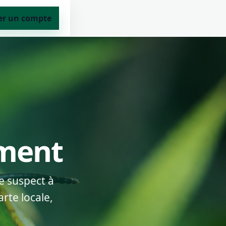
er un compte
ement
e suspect à
rte locale,