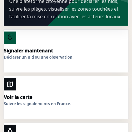
Une plateforme citoyenne pour déclarer les nids,
suivre les pièges, visualiser les zones touchées et
faciliter la mise en relation avec les acteurs locaux.
add_location_alt
Signaler maintenant
Déclarer un nid ou une observation.
map
Voir la carte
Suivre les signalements en France.
pest_control