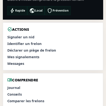
bolt
public
shield
Rapide
Local
Prévention
task_alt
ACTIONS
Signaler un nid
Identifier un frelon
Déclarer un piège de frelon
Mes signalements
Messages
menu_book
COMPRENDRE
Journal
Conseils
Comparer les frelons