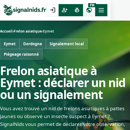
FR
login
person_add
pest_control
public
Accueil
›
Frelon asiatique
›
Eymet
Eymet
Dordogne
Signalement local
Piégeage raisonné
Frelon asiatique à
Eymet : déclarer un nid
ou un signalement
Vous avez trouvé un nid de frelons asiatiques à pattes
jaunes ou observé un insecte suspect à Eymet ?
SignalNids vous permet de déclarer votre observation,