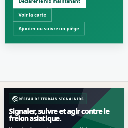
Déclarer le nid maintenant
Voir la carte
Ajouter ou suivre un piège
travel_explore
RÉSEAU DE TERRAIN SIGNALNIDS
Signaler, suivre et agir contre le
frelon asiatique.