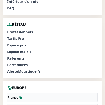
Intérieur d’un nid
FAQ
groups
RÉSEAU
Professionnels
Tarifs Pro
Espace pro
Espace mairie
Référents
Partenaires
AlerteMoustique.fr
public
EUROPE
France
FR