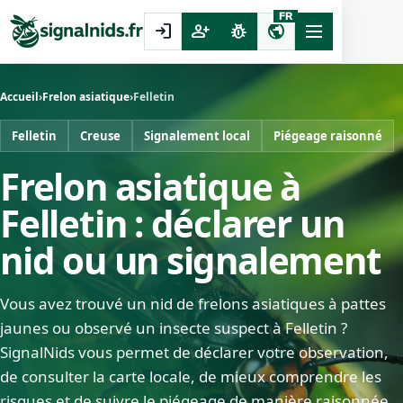
FR
login
person_add
pest_control
public
Accueil
›
Frelon asiatique
›
Felletin
Felletin
Creuse
Signalement local
Piégeage raisonné
Frelon asiatique à
Felletin : déclarer un
nid ou un signalement
Vous avez trouvé un nid de frelons asiatiques à pattes
jaunes ou observé un insecte suspect à Felletin ?
SignalNids vous permet de déclarer votre observation,
de consulter la carte locale, de mieux comprendre les
risques et de suivre le piégeage de manière raisonnée.