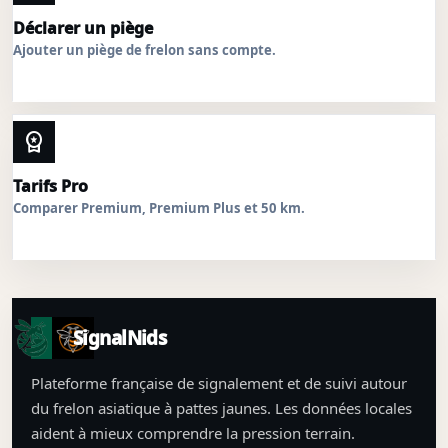
Déclarer un piège
Ajouter un piège de frelon sans compte.
workspace_premium
Tarifs Pro
Comparer Premium, Premium Plus et 50 km.
SignalNids
Plateforme française de signalement et de suivi autour
du frelon asiatique à pattes jaunes. Les données locales
aident à mieux comprendre la pression terrain.