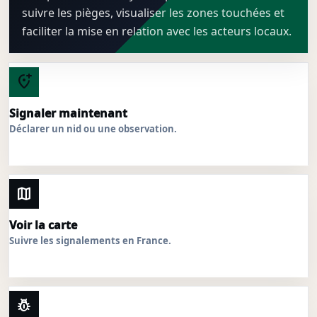
suivre les pièges, visualiser les zones touchées et
faciliter la mise en relation avec les acteurs locaux.
add_location_alt
Signaler maintenant
Déclarer un nid ou une observation.
map
Voir la carte
Suivre les signalements en France.
pest_control