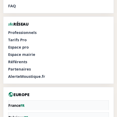
FAQ
groups
RÉSEAU
Professionnels
Tarifs Pro
Espace pro
Espace mairie
Référents
Partenaires
AlerteMoustique.fr
public
EUROPE
France
FR