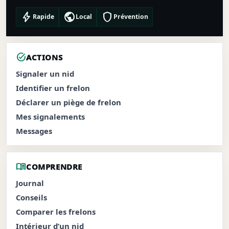
bolt
public
shield
Rapide
Local
Prévention
task_alt
ACTIONS
Signaler un nid
Identifier un frelon
Déclarer un piège de frelon
Mes signalements
Messages
menu_book
COMPRENDRE
Journal
Conseils
Comparer les frelons
Intérieur d’un nid