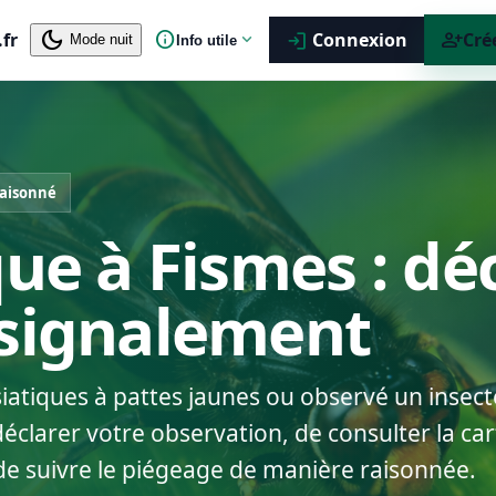
dark_mode
info
person_add
.fr
expand_more
Connexion
Cré
login
Mode nuit
Info utile
raisonné
que à Fismes : dé
 signalement
siatiques à pattes jaunes ou observé un insect
clarer votre observation, de consulter la cart
de suivre le piégeage de manière raisonnée.