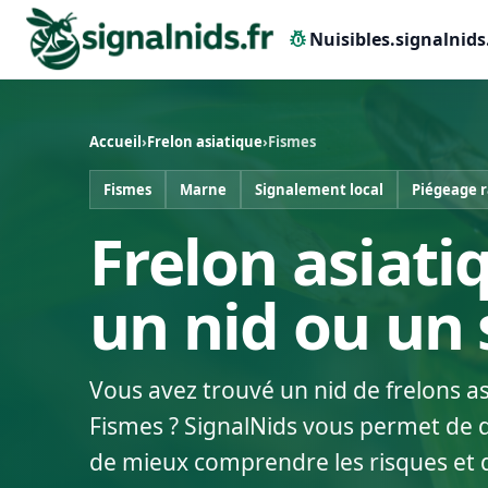
pest_control
Nuisibles.signalnids
Accueil
›
Frelon asiatique
›
Fismes
Fismes
Marne
Signalement local
Piégeage 
Frelon asiati
un nid ou un
Vous avez trouvé un nid de frelons a
Fismes ? SignalNids vous permet de dé
de mieux comprendre les risques et 