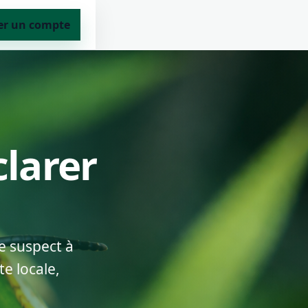
er un compte
clarer
e suspect à
e locale,