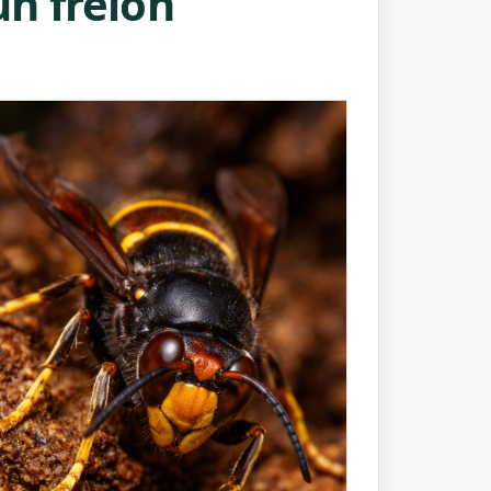
n frelon