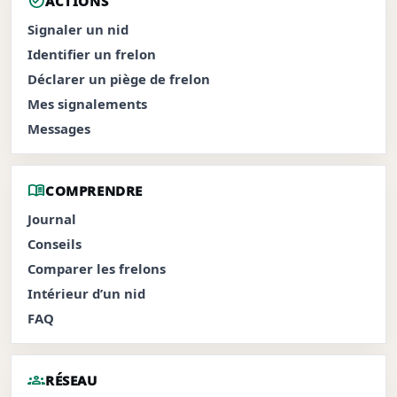
task_alt
ACTIONS
Signaler un nid
Identifier un frelon
Déclarer un piège de frelon
Mes signalements
Messages
menu_book
COMPRENDRE
Journal
Conseils
Comparer les frelons
Intérieur d’un nid
FAQ
groups
RÉSEAU