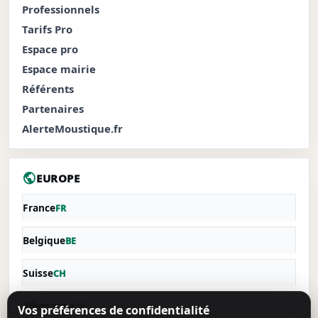
Professionnels
Tarifs Pro
Espace pro
Espace mairie
Référents
Partenaires
AlerteMoustique.fr
public
EUROPE
France
FR
Belgique
BE
Suisse
CH
Allemagne
DE
Vos préférences de confidentialité