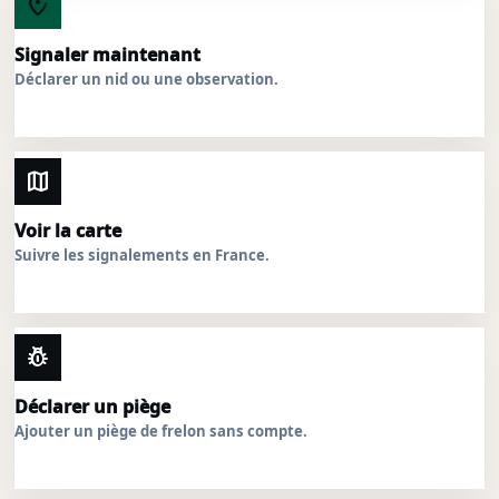
add_location_alt
Signaler maintenant
Déclarer un nid ou une observation.
map
Voir la carte
Suivre les signalements en France.
pest_control
Déclarer un piège
Ajouter un piège de frelon sans compte.