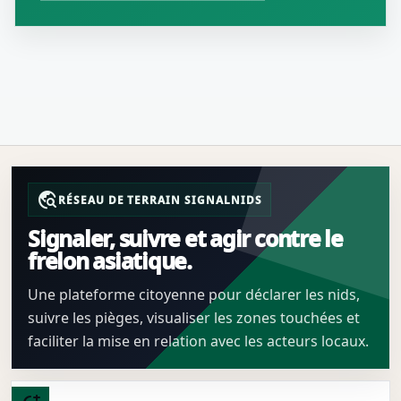
travel_explore
RÉSEAU DE TERRAIN SIGNALNIDS
Signaler, suivre et agir contre le
frelon asiatique.
Une plateforme citoyenne pour déclarer les nids,
suivre les pièges, visualiser les zones touchées et
faciliter la mise en relation avec les acteurs locaux.