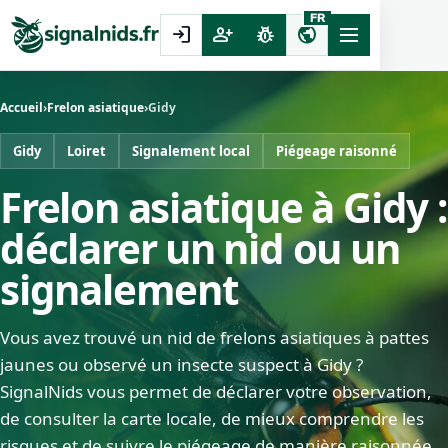
FR
login
person_add
pest_control
public
Accueil
›
Frelon asiatique
›
Gidy
Gidy
Loiret
Signalement local
Piégeage raisonné
Frelon asiatique à Gidy :
déclarer un nid ou un
signalement
Vous avez trouvé un nid de frelons asiatiques à pattes
jaunes ou observé un insecte suspect à Gidy ?
SignalNids vous permet de déclarer votre observation,
de consulter la carte locale, de mieux comprendre les
risques et de suivre le piégeage de manière raisonnée.