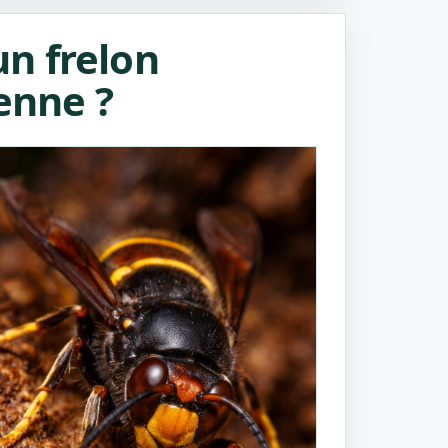
n frelon
enne ?