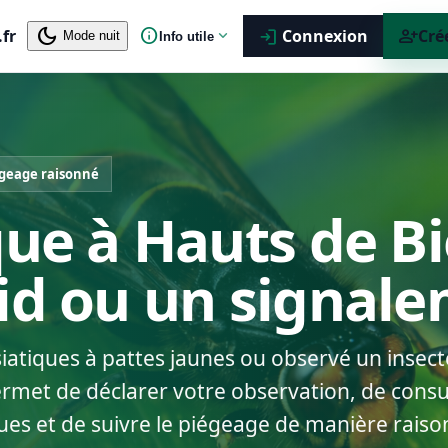
dark_mode
info
person_add
.fr
expand_more
Connexion
Cré
login
Mode nuit
Info utile
geage raisonné
que à Hauts de Bi
nid ou un signal
siatiques à pattes jaunes ou observé un insect
rmet de déclarer votre observation, de consul
ues et de suivre le piégeage de manière raiso