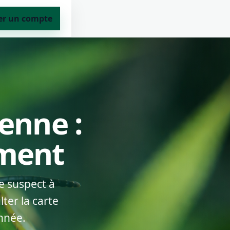
er un compte
enne :
ement
e suspect à
ter la carte
nnée.