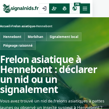
FR
login
person_add
pest_control
public
Accueil
›
Frelon asiatique
›
Hennebont
Hennebont
Morbihan
Signalement local
Piégeage raisonné
Frelon asiatique à
Hennebont : déclarer
un nid ou un
signalement
Vous avez trouvé un nid de frelons asiatiques à pattes
jaunes ou observé un insecte suspect à Hennebont ?