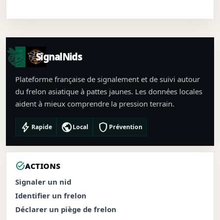
SignalNids
Plateforme française de signalement et de suivi autour
du frelon asiatique à pattes jaunes. Les données locales
aident à mieux comprendre la pression terrain.
bolt
public
shield
Rapide
Local
Prévention
task_alt
ACTIONS
Signaler un nid
Identifier un frelon
Déclarer un piège de frelon