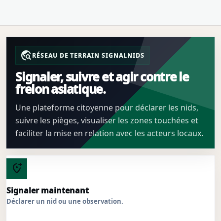
travel_explore
RÉSEAU DE TERRAIN SIGNALNIDS
Signaler, suivre et agir contre le
frelon asiatique.
Une plateforme citoyenne pour déclarer les nids,
suivre les pièges, visualiser les zones touchées et
faciliter la mise en relation avec les acteurs locaux.
add_location_alt
Signaler maintenant
Déclarer un nid ou une observation.