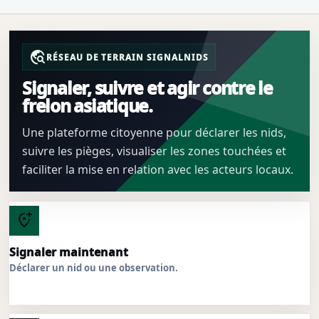
travel_explore
RÉSEAU DE TERRAIN SIGNALNIDS
Signaler, suivre et agir contre le
frelon asiatique.
Une plateforme citoyenne pour déclarer les nids,
suivre les pièges, visualiser les zones touchées et
faciliter la mise en relation avec les acteurs locaux.
add_location_alt
Signaler maintenant
Déclarer un nid ou une observation.