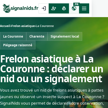
FR
login
person_add
pest_control
public
Accueil
›
Frelon asiatique
›
La Couronne
La Couronne
Charente
Signalement local
Piégeage raisonné
Frelon asiatique à La
Couronne : déclarer un
nid ou un signalement
Vous avez trouvé un nid de frelons asiatiques à pattes
jaunes ou observé un insecte suspect à La Couronne ?
SignalNids vous permet de déclarer votre observation,