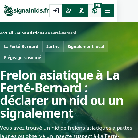
FR
login
person_add
pest_control
public
Accueil
›
Frelon asiatique
›
La Ferté-Bernard
La Ferté-Bernard
Sarthe
Signalement local
Piégeage raisonné
Frelon asiatique à La
Ferté-Bernard :
déclarer un nid ou un
signalement
Vous avez trouvé un nid de frelons asiatiques à pattes
jaunes ou observé un insecte suspect à La Ferté-