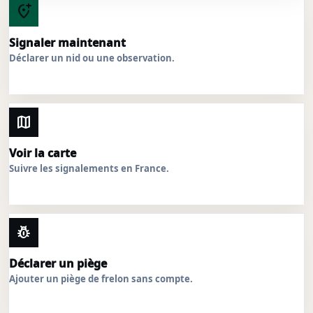
add_location_alt
Signaler maintenant
Déclarer un nid ou une observation.
map
Voir la carte
Suivre les signalements en France.
pest_control
Déclarer un piège
Ajouter un piège de frelon sans compte.