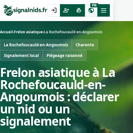
FR
login
person_add
pest_control
public
Accueil
›
Frelon asiatique
›
La Rochefoucauld-en-Angoumois
La Rochefoucauld-en-Angoumois
Charente
Signalement local
Piégeage raisonné
Frelon asiatique à La
Rochefoucauld-en-
Angoumois : déclarer
un nid ou un
signalement