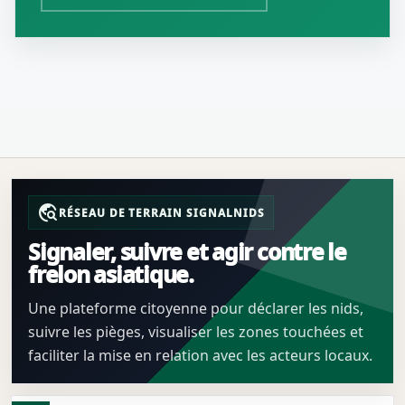
travel_explore
RÉSEAU DE TERRAIN SIGNALNIDS
Signaler, suivre et agir contre le
frelon asiatique.
Une plateforme citoyenne pour déclarer les nids,
suivre les pièges, visualiser les zones touchées et
faciliter la mise en relation avec les acteurs locaux.