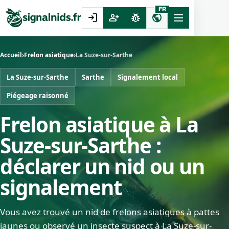
FR
login
person_add
pest_control
public
Accueil
›
Frelon asiatique
›
La Suze-sur-Sarthe
La Suze-sur-Sarthe
Sarthe
Signalement local
Piégeage raisonné
Frelon asiatique à La
Suze-sur-Sarthe :
déclarer un nid ou un
signalement
Vous avez trouvé un nid de frelons asiatiques à pattes
jaunes ou observé un insecte suspect à La Suze-sur-