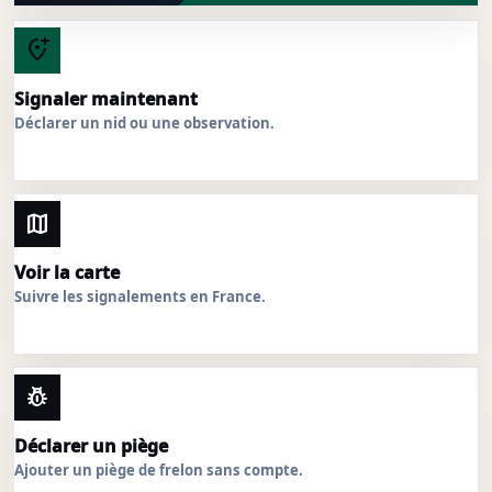
add_location_alt
Signaler maintenant
Déclarer un nid ou une observation.
map
Voir la carte
Suivre les signalements en France.
pest_control
Déclarer un piège
Ajouter un piège de frelon sans compte.