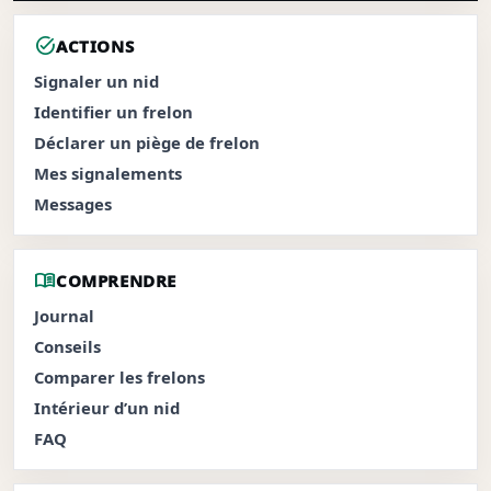
task_alt
ACTIONS
Signaler un nid
Identifier un frelon
Déclarer un piège de frelon
Mes signalements
Messages
menu_book
COMPRENDRE
Journal
Conseils
Comparer les frelons
Intérieur d’un nid
FAQ