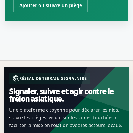
Ajouter ou suivre un piège
travel_explore
RÉSEAU DE TERRAIN SIGNALNIDS
Signaler, suivre et agir contre le
frelon asiatique.
Une plateforme citoyenne pour déclarer les nids,
suivre les pièges, visualiser les zones touchées et
faciliter la mise en relation avec les acteurs locaux.