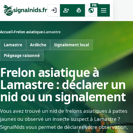
FR
login
person_add
pest_control
public
Accueil
›
Frelon asiatique
›
Lamastre
Lamastre
Ardèche
Signalement local
Piégeage raisonné
Frelon asiatique à
Lamastre : déclarer un
nid ou un signalement
Vous avez trouvé un nid de frelons asiatiques à pattes
jaunes ou observé un insecte suspect à Lamastre ?
SignalNids vous permet de déclarer votre observation,