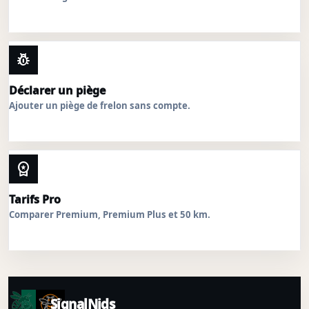
pest_control
Déclarer un piège
Ajouter un piège de frelon sans compte.
workspace_premium
Tarifs Pro
Comparer Premium, Premium Plus et 50 km.
SignalNids