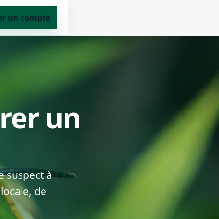
er un compte
arer un
e suspect à
locale, de