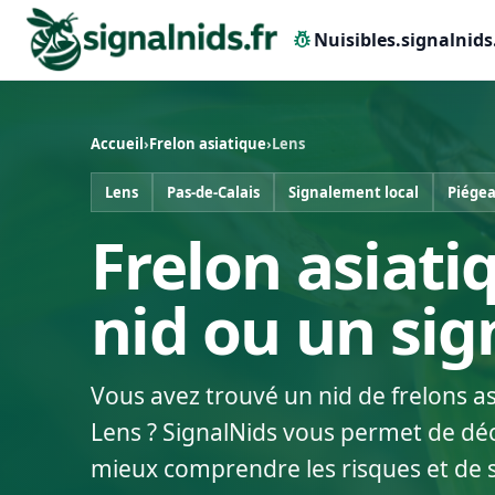
pest_control
Nuisibles.signalnids
Accueil
›
Frelon asiatique
›
Lens
Lens
Pas-de-Calais
Signalement local
Piégea
Frelon asiati
nid ou un si
Vous avez trouvé un nid de frelons a
Lens ? SignalNids vous permet de décl
mieux comprendre les risques et de 