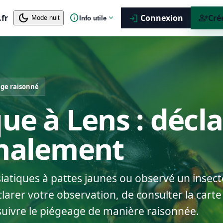
dark_mode
info
person_add
.fr
expand_more
Connexion
Cré
login
Mode nuit
Info utile
ge raisonné
que à Lens : décl
gnalement
siatiques à pattes jaunes ou observé un insect
arer votre observation, de consulter la carte 
suivre le piégeage de manière raisonnée.