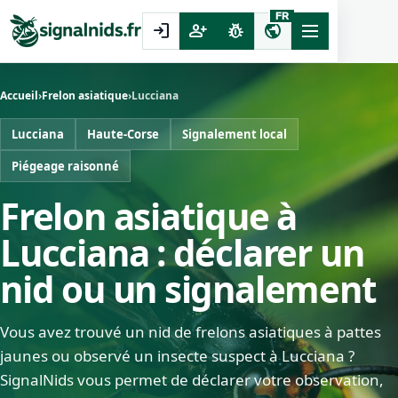
FR
login
person_add
pest_control
public
Accueil
›
Frelon asiatique
›
Lucciana
Lucciana
Haute-Corse
Signalement local
Piégeage raisonné
Frelon asiatique à
Lucciana : déclarer un
nid ou un signalement
Vous avez trouvé un nid de frelons asiatiques à pattes
jaunes ou observé un insecte suspect à Lucciana ?
SignalNids vous permet de déclarer votre observation,