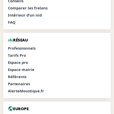
Conseils
Comparer les frelons
Intérieur d’un nid
FAQ
groups
RÉSEAU
Professionnels
Tarifs Pro
Espace pro
Espace mairie
Référents
Partenaires
AlerteMoustique.fr
public
EUROPE