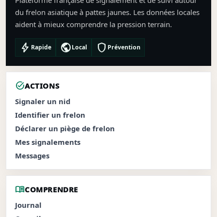
Plateforme française de signalement et de suivi autour
du frelon asiatique à pattes jaunes. Les données locales
aident à mieux comprendre la pression terrain.
bolt
public
shield
Rapide
Local
Prévention
task_alt
ACTIONS
Signaler un nid
Identifier un frelon
Déclarer un piège de frelon
Mes signalements
Messages
menu_book
COMPRENDRE
Journal