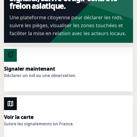
frelon asiatique.
Une plateforme citoyenne pour déclarer les nids,
suivre les pièges, visualiser les zones touchées et
faciliter la mise en relation avec les acteurs locaux.
add_location_alt
Signaler maintenant
Déclarer un nid ou une observation.
map
Voir la carte
Suivre les signalements en France.