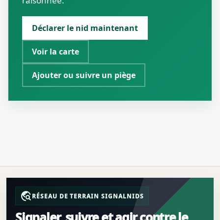
raisonnée.
Déclarer le nid maintenant
Voir la carte
Ajouter ou suivre un piège
travel_explore
RÉSEAU DE TERRAIN SIGNALNIDS
Signaler, suivre et agir contre le