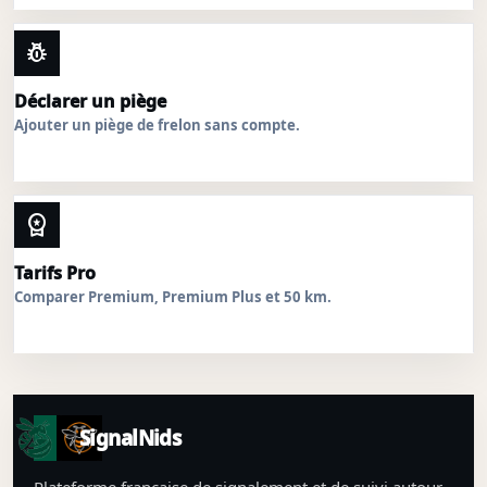
pest_control
Déclarer un piège
Ajouter un piège de frelon sans compte.
workspace_premium
Tarifs Pro
Comparer Premium, Premium Plus et 50 km.
SignalNids