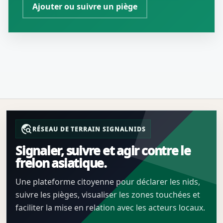
Ajouter ou suivre un piège
travel_explore
RÉSEAU DE TERRAIN SIGNALNIDS
Signaler, suivre et agir contre le
frelon asiatique.
Une plateforme citoyenne pour déclarer les nids,
suivre les pièges, visualiser les zones touchées et
faciliter la mise en relation avec les acteurs locaux.