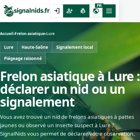
FR
login
person_add
pest_control
public
Accueil
›
Frelon asiatique
›
Lure
Lure
Haute-Saône
Signalement local
Piégeage raisonné
Frelon asiatique à Lure :
déclarer un nid ou un
signalement
Vous avez trouvé un nid de frelons asiatiques à pattes
jaunes ou observé un insecte suspect à Lure ?
SignalNids vous permet de déclarer votre observation,