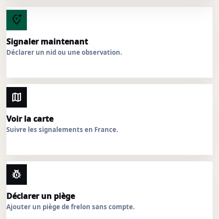
add_location_alt
Signaler maintenant
Déclarer un nid ou une observation.
map
Voir la carte
Suivre les signalements en France.
pest_control
Déclarer un piège
Ajouter un piège de frelon sans compte.