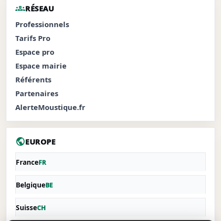
groups
RÉSEAU
Professionnels
Tarifs Pro
Espace pro
Espace mairie
Référents
Partenaires
AlerteMoustique.fr
public
EUROPE
France
FR
Belgique
BE
Suisse
CH