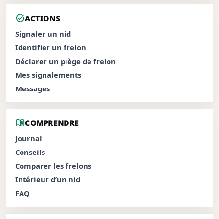
task_alt
ACTIONS
Signaler un nid
Identifier un frelon
Déclarer un piège de frelon
Mes signalements
Messages
menu_book
COMPRENDRE
Journal
Conseils
Comparer les frelons
Intérieur d’un nid
FAQ