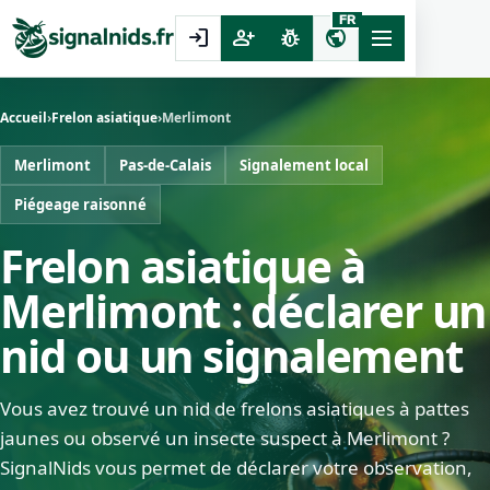
FR
login
person_add
pest_control
public
Accueil
›
Frelon asiatique
›
Merlimont
Merlimont
Pas-de-Calais
Signalement local
Piégeage raisonné
Frelon asiatique à
Merlimont : déclarer un
nid ou un signalement
Vous avez trouvé un nid de frelons asiatiques à pattes
jaunes ou observé un insecte suspect à Merlimont ?
SignalNids vous permet de déclarer votre observation,