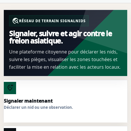
travel_explore
RÉSEAU DE TERRAIN SIGNALNIDS
Signaler, suivre et agir contre le
frelon asiatique.
Une plateforme citoyenne pour déclarer les nids,
suivre les pièges, visualiser les zones touchées et
faciliter la mise en relation avec les acteurs locaux.
add_location_alt
Signaler maintenant
Déclarer un nid ou une observation.