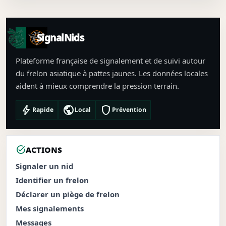
SignalNids
Plateforme française de signalement et de suivi autour
du frelon asiatique à pattes jaunes. Les données locales
aident à mieux comprendre la pression terrain.
bolt
public
shield
Rapide
Local
Prévention
task_alt
ACTIONS
Signaler un nid
Identifier un frelon
Déclarer un piège de frelon
Mes signalements
Messages