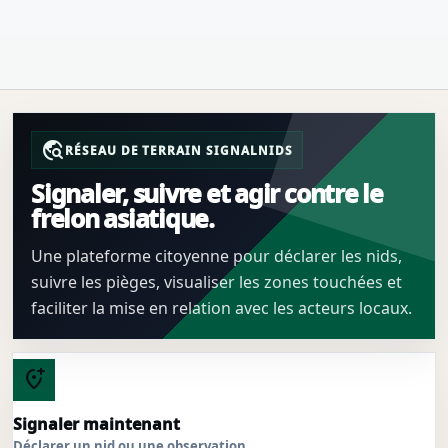
travel_explore
RÉSEAU DE TERRAIN SIGNALNIDS
Signaler, suivre et agir contre le
frelon asiatique.
Une plateforme citoyenne pour déclarer les nids,
suivre les pièges, visualiser les zones touchées et
faciliter la mise en relation avec les acteurs locaux.
add_location_alt
Signaler maintenant
Déclarer un nid ou une observation.