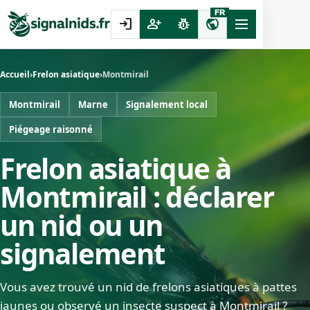
FR
login
person_add
pest_control
public
Accueil
›
Frelon asiatique
›
Montmirail
Montmirail
Marne
Signalement local
Piégeage raisonné
Frelon asiatique à
Montmirail : déclarer
un nid ou un
signalement
Vous avez trouvé un nid de frelons asiatiques à pattes
jaunes ou observé un insecte suspect à Montmirail ?