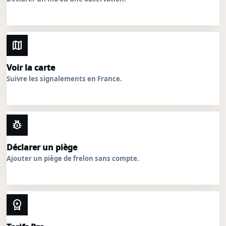
map
Voir la carte
Suivre les signalements en France.
pest_control
Déclarer un piège
Ajouter un piège de frelon sans compte.
workspace_premium