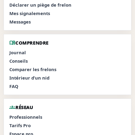
Déclarer un piège de frelon
Mes signalements
Messages
menu_book
COMPRENDRE
Journal
Conseils
Comparer les frelons
Intérieur d’un nid
FAQ
groups
RÉSEAU
Professionnels
Tarifs Pro
Espace pro