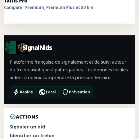
Tarifs Pro
Comparer Premium, Premium Plus et 50 km.
SignalNids
Plateforme française de signalement et de suivi autour
du frelon asiatique à pattes jaunes. Les données locales
aident à mieux comprendre la pression terrain.
bolt
public
shield
Rapide
Local
Prévention
task_alt
ACTIONS
Signaler un nid
Identifier un frelon