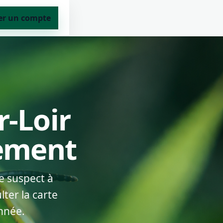
er un compte
r-Loir
lement
e suspect à
ter la carte
nnée.