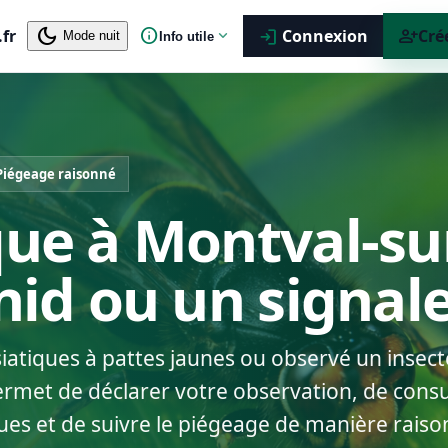
dark_mode
info
person_add
.fr
expand_more
Connexion
Cré
login
Mode nuit
Info utile
Piégeage raisonné
que à Montval-su
 nid ou un signa
siatiques à pattes jaunes ou observé un insect
ermet de déclarer votre observation, de consul
ues et de suivre le piégeage de manière raiso