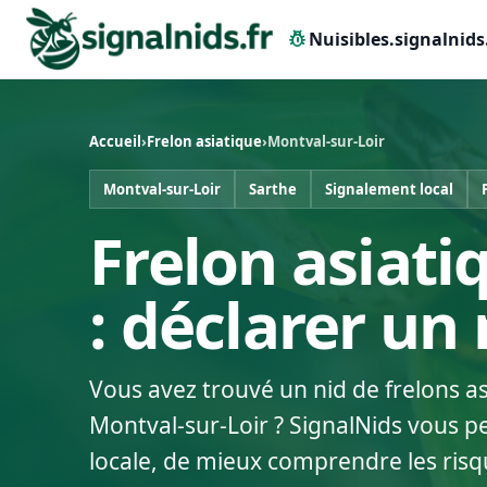
pest_control
Nuisibles.signalnids
Accueil
›
Frelon asiatique
›
Montval-sur-Loir
Montval-sur-Loir
Sarthe
Signalement local
Frelon asiati
: déclarer un
Vous avez trouvé un nid de frelons a
Montval-sur-Loir ? SignalNids vous p
locale, de mieux comprendre les risq