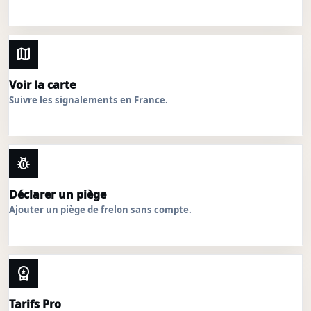
map
Voir la carte
Suivre les signalements en France.
pest_control
Déclarer un piège
Ajouter un piège de frelon sans compte.
workspace_premium
Tarifs Pro