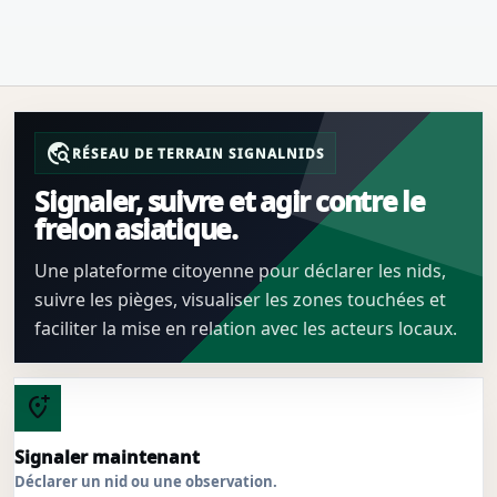
travel_explore
RÉSEAU DE TERRAIN SIGNALNIDS
Signaler, suivre et agir contre le
frelon asiatique.
Une plateforme citoyenne pour déclarer les nids,
suivre les pièges, visualiser les zones touchées et
faciliter la mise en relation avec les acteurs locaux.
add_location_alt
Signaler maintenant
Déclarer un nid ou une observation.