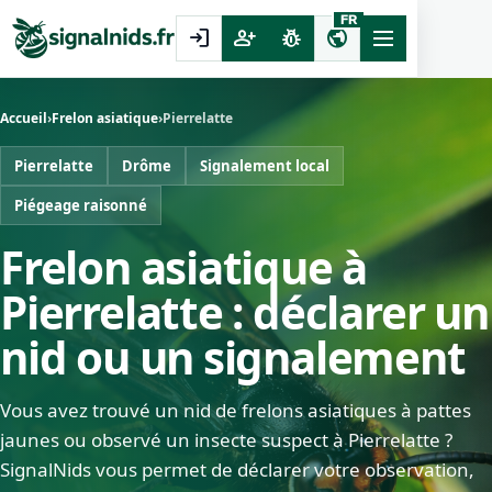
FR
login
person_add
pest_control
public
Accueil
›
Frelon asiatique
›
Pierrelatte
Pierrelatte
Drôme
Signalement local
Piégeage raisonné
Frelon asiatique à
Pierrelatte : déclarer un
nid ou un signalement
Vous avez trouvé un nid de frelons asiatiques à pattes
jaunes ou observé un insecte suspect à Pierrelatte ?
SignalNids vous permet de déclarer votre observation,