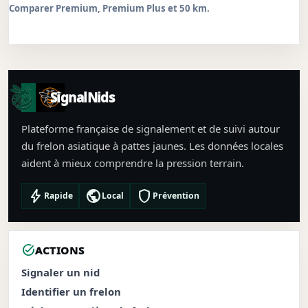
Comparer Premium, Premium Plus et 50 km.
SignalNids
Plateforme française de signalement et de suivi autour
du frelon asiatique à pattes jaunes. Les données locales
aident à mieux comprendre la pression terrain.
bolt
public
shield
Rapide
Local
Prévention
task_alt
ACTIONS
Signaler un nid
Identifier un frelon