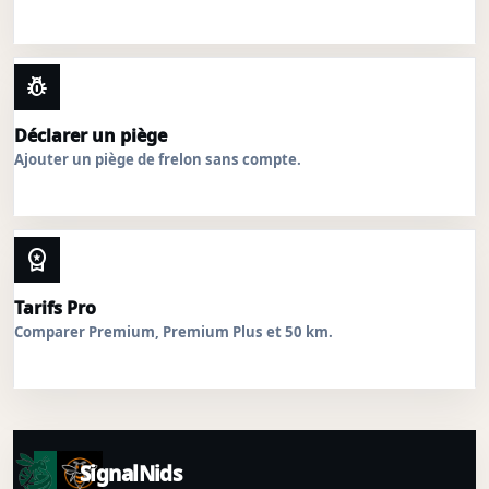
pest_control
Déclarer un piège
Ajouter un piège de frelon sans compte.
workspace_premium
Tarifs Pro
Comparer Premium, Premium Plus et 50 km.
SignalNids