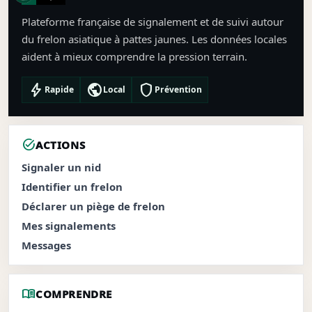
Plateforme française de signalement et de suivi autour
du frelon asiatique à pattes jaunes. Les données locales
aident à mieux comprendre la pression terrain.
bolt
public
shield
Rapide
Local
Prévention
task_alt
ACTIONS
Signaler un nid
Identifier un frelon
Déclarer un piège de frelon
Mes signalements
Messages
menu_book
COMPRENDRE