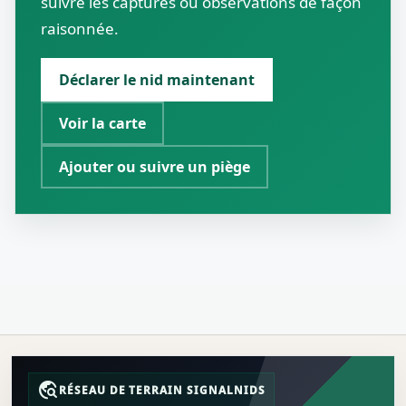
suivre les captures ou observations de façon
raisonnée.
Déclarer le nid maintenant
Voir la carte
Ajouter ou suivre un piège
travel_explore
RÉSEAU DE TERRAIN SIGNALNIDS