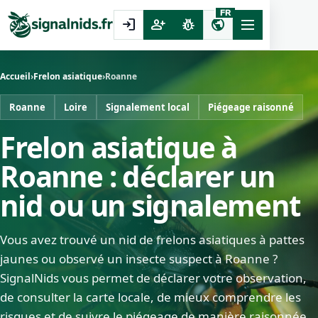
FR
login
person_add
pest_control
public
Accueil
›
Frelon asiatique
›
Roanne
Roanne
Loire
Signalement local
Piégeage raisonné
Frelon asiatique à
Roanne : déclarer un
nid ou un signalement
Vous avez trouvé un nid de frelons asiatiques à pattes
jaunes ou observé un insecte suspect à Roanne ?
SignalNids vous permet de déclarer votre observation,
de consulter la carte locale, de mieux comprendre les
risques et de suivre le piégeage de manière raisonnée.