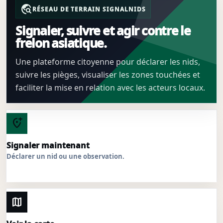
travel_explore
RÉSEAU DE TERRAIN SIGNALNIDS
Signaler, suivre et agir contre le
frelon asiatique.
Une plateforme citoyenne pour déclarer les nids,
suivre les pièges, visualiser les zones touchées et
faciliter la mise en relation avec les acteurs locaux.
add_location_alt
Signaler maintenant
Déclarer un nid ou une observation.
map