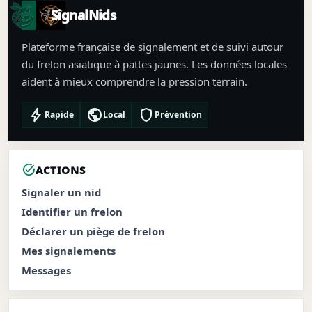
SignalNids
Plateforme française de signalement et de suivi autour
du frelon asiatique à pattes jaunes. Les données locales
aident à mieux comprendre la pression terrain.
bolt
public
shield
Rapide
Local
Prévention
task_alt
ACTIONS
Signaler un nid
Identifier un frelon
Déclarer un piège de frelon
Mes signalements
Messages