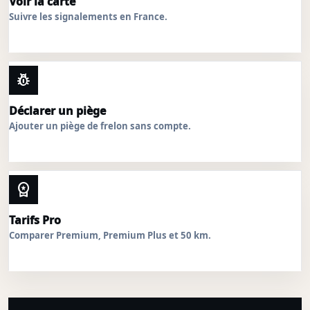
Voir la carte
Suivre les signalements en France.
pest_control
Déclarer un piège
Ajouter un piège de frelon sans compte.
workspace_premium
Tarifs Pro
Comparer Premium, Premium Plus et 50 km.