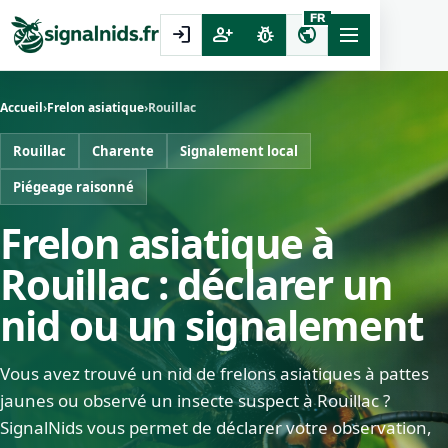
FR
login
person_add
pest_control
public
Accueil
›
Frelon asiatique
›
Rouillac
Rouillac
Charente
Signalement local
Piégeage raisonné
Frelon asiatique à
Rouillac : déclarer un
nid ou un signalement
Vous avez trouvé un nid de frelons asiatiques à pattes
jaunes ou observé un insecte suspect à Rouillac ?
SignalNids vous permet de déclarer votre observation,