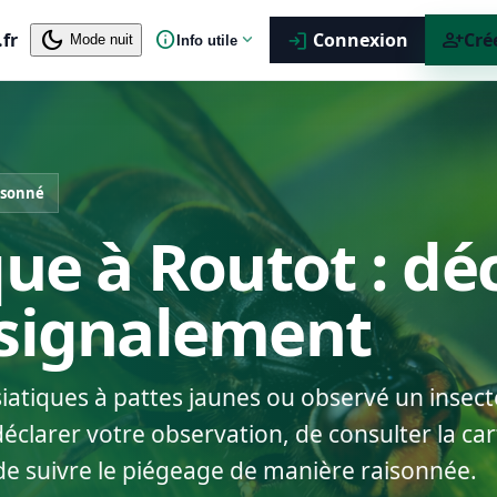
dark_mode
info
person_add
.fr
expand_more
Connexion
Cré
login
Mode nuit
Info utile
isonné
que à Routot : dé
 signalement
siatiques à pattes jaunes ou observé un insect
clarer votre observation, de consulter la cart
de suivre le piégeage de manière raisonnée.