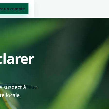
er un compte
clarer
e suspect à
e locale,