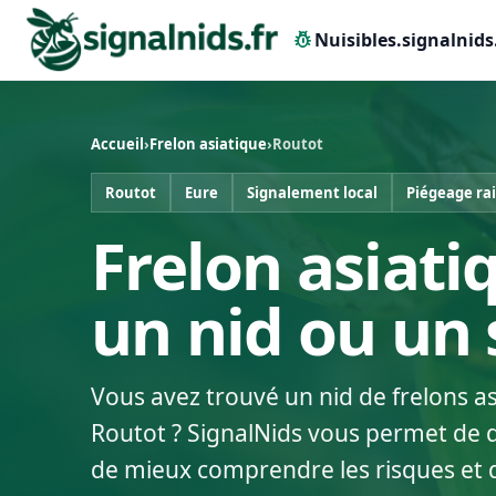
pest_control
Nuisibles.signalnids
Accueil
›
Frelon asiatique
›
Routot
Routot
Eure
Signalement local
Piégeage ra
Frelon asiati
un nid ou un
Vous avez trouvé un nid de frelons a
Routot ? SignalNids vous permet de dé
de mieux comprendre les risques et 