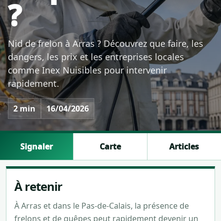
?
Nid de frelon à Arras ? Découvrez que faire, les
dangers, les prix et les entreprises locales
comme Inex Nuisibles pour intervenir
rapidement.
2 min
16/04/2026
Signaler
Carte
Articles
À retenir
À Arras et dans le Pas-de-Calais, la présence de
frelons et de guêpes peut rapidement devenir un