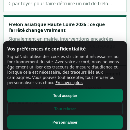
€ par foyer pour faire détruire un nid de frelo…
Frelon asiatique Haute-Loire 2026 : ce que
l’arrêté change vraiment
Signalement en mairie, interventions encadrées,
financement et rôle des communes : décryptage
Vos préférences de confidentialité
prati…
SignalNids utilise des cookies strictement nécessaires au
fonctionnement du site. Avec votre accord, nous pouvons
également utiliser des traceurs de mesure d’audience et,
lorsque cela est nécessaire, des traceurs liés aux
Frelons à pattes jaunes en août : le basculement
campagnes. Vous pouvez tout accepter, tout refuser ou
de la colonie à comprendre
personnaliser vos choix.
En savoir plus
En août, la colonie grandit vite, les besoins
alimentaires augmentent et les passages
Tout accepter
deviennent pl…
Tout refuser
Personnaliser