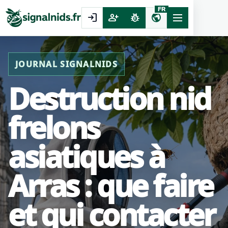
FR
login
person_add
pest_control
public
JOURNAL SIGNALNIDS
Destruction nid
frelons
asiatiques à
Arras : que faire
et qui contacter