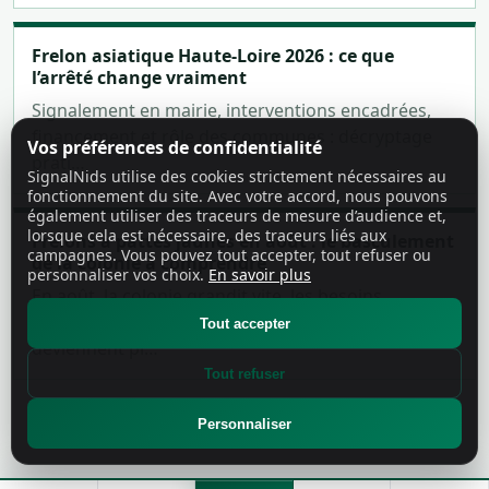
Frelon asiatique Haute-Loire 2026 : ce que
l’arrêté change vraiment
Signalement en mairie, interventions encadrées,
financement et rôle des communes : décryptage
Vos préférences de confidentialité
prati…
SignalNids utilise des cookies strictement nécessaires au
fonctionnement du site. Avec votre accord, nous pouvons
également utiliser des traceurs de mesure d’audience et,
lorsque cela est nécessaire, des traceurs liés aux
Frelons à pattes jaunes en août : le basculement
campagnes. Vous pouvez tout accepter, tout refuser ou
de la colonie à comprendre
personnaliser vos choix.
En savoir plus
En août, la colonie grandit vite, les besoins
alimentaires augmentent et les passages
Tout accepter
deviennent pl…
Tout refuser
Personnaliser