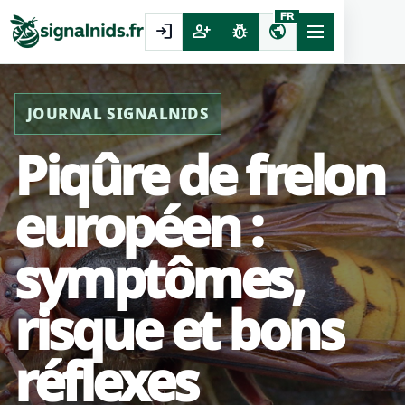
FR
login
person_add
pest_control
public
JOURNAL SIGNALNIDS
Piqûre de frelon
européen :
symptômes,
risque et bons
réflexes