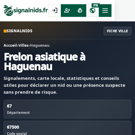
FR
login
person_add
pest_control
public
SIGNALNIDS
FICHE VILLE
Accueil
›
Villes
›
Haguenau
Frelon asiatique à
Haguenau
Signalements, carte locale, statistiques et conseils
utiles pour déclarer un nid ou une présence suspecte
sans prendre de risque.
67
Département
67500
Code postal