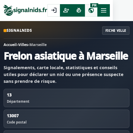
FR
login
person_add
pest_control
public
SIGNALNIDS
FICHE VILLE
Accueil
›
Villes
›
Marseille
Frelon asiatique à Marseille
Signalements, carte locale, statistiques et conseils
utiles pour déclarer un nid ou une présence suspecte
sans prendre de risque.
13
Département
13007
Code postal