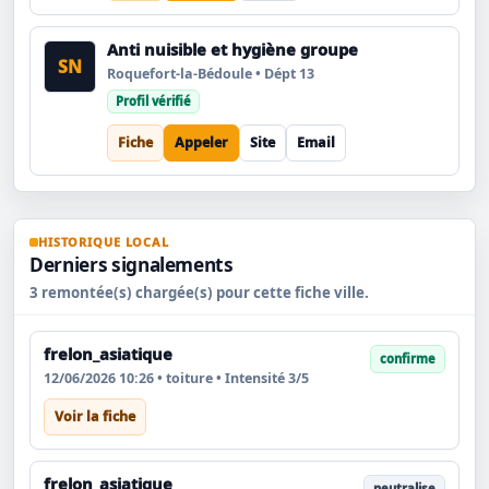
Anti nuisible et hygiène groupe
SN
Roquefort-la-Bédoule • Dépt 13
Profil vérifié
Fiche
Appeler
Site
Email
HISTORIQUE LOCAL
Derniers signalements
3 remontée(s) chargée(s) pour cette fiche ville.
frelon_asiatique
confirme
12/06/2026 10:26 • toiture • Intensité 3/5
Voir la fiche
frelon_asiatique
neutralise