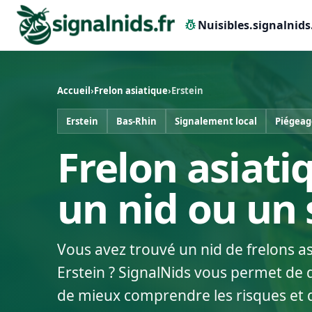
pest_control
Nuisibles.signalnids
Accueil
›
Frelon asiatique
›
Erstein
Erstein
Bas-Rhin
Signalement local
Piégeag
Frelon asiatiq
un nid ou un
Vous avez trouvé un nid de frelons a
Erstein ? SignalNids vous permet de d
de mieux comprendre les risques et 