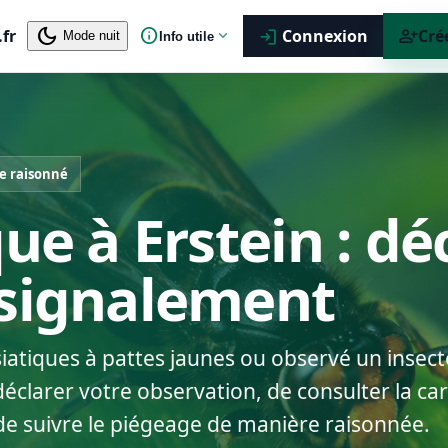
dark_mode
info
person_add
.fr
expand_more
Connexion
Cré
login
Mode nuit
Info utile
e raisonné
ue à Erstein : dé
 signalement
siatiques à pattes jaunes ou observé un insect
éclarer votre observation, de consulter la car
de suivre le piégeage de manière raisonnée.