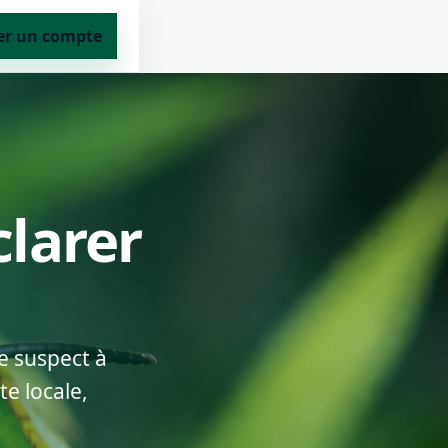
er un compte
clarer
e suspect à
te locale,