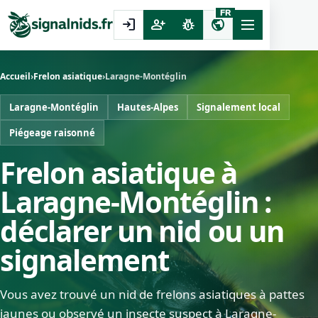
FR
login
person_add
pest_control
public
Accueil
›
Frelon asiatique
›
Laragne-Montéglin
Laragne-Montéglin
Hautes-Alpes
Signalement local
Piégeage raisonné
Frelon asiatique à
Laragne-Montéglin :
déclarer un nid ou un
signalement
Vous avez trouvé un nid de frelons asiatiques à pattes
jaunes ou observé un insecte suspect à Laragne-