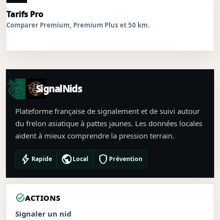
Tarifs Pro
Comparer Premium, Premium Plus et 50 km.
SignalNids
Plateforme française de signalement et de suivi autour
du frelon asiatique à pattes jaunes. Les données locales
aident à mieux comprendre la pression terrain.
bolt
public
shield
Rapide
Local
Prévention
task_alt
ACTIONS
Signaler un nid