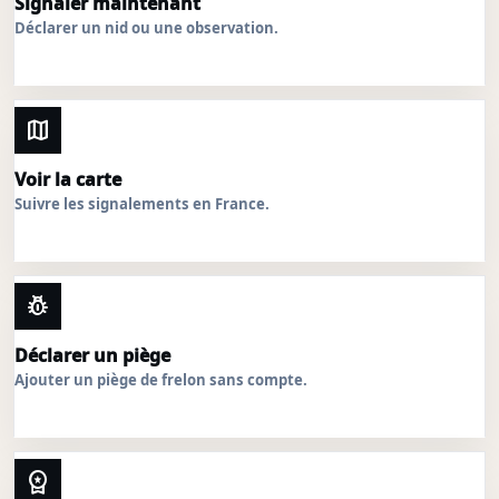
Signaler maintenant
Déclarer un nid ou une observation.
map
Voir la carte
Suivre les signalements en France.
pest_control
Déclarer un piège
Ajouter un piège de frelon sans compte.
workspace_premium