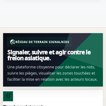
travel_explore
RÉSEAU DE TERRAIN SIGNALNIDS
Signaler, suivre et agir contre le
frelon asiatique.
Une plateforme citoyenne pour déclarer les nids,
suivre les pièges, visualiser les zones touchées et
faciliter la mise en relation avec les acteurs locaux.
add_location_alt