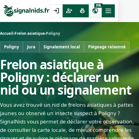
FR
login
person_add
pest_control
public
Accueil
›
Frelon asiatique
›
Poligny
Poligny
Jura
Signalement local
Piégeage raisonné
Frelon asiatique à
Poligny : déclarer un
nid ou un signalement
Vous avez trouvé un nid de frelons asiatiques à pattes
jaunes ou observé un insecte suspect à Poligny ?
SignalNids vous permet de déclarer votre observation,
de consulter la carte locale, de mieux comprendre les
risques et de suivre le piégeage de manière raisonnée.