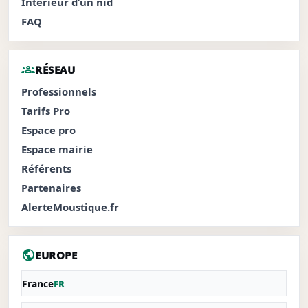
Intérieur d’un nid
FAQ
groups
RÉSEAU
Professionnels
Tarifs Pro
Espace pro
Espace mairie
Référents
Partenaires
AlerteMoustique.fr
public
EUROPE
France
FR