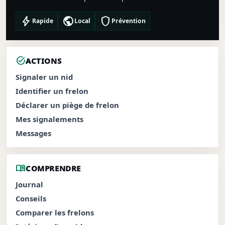
bolt
public
shield
Rapide
Local
Prévention
task_alt
ACTIONS
Signaler un nid
Identifier un frelon
Déclarer un piège de frelon
Mes signalements
Messages
menu_book
COMPRENDRE
Journal
Conseils
Comparer les frelons