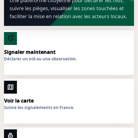
Une plateforme citoyenne pour déclarer les nids,
suivre les pièges, visualiser les zones touchées et
faciliter la mise en relation avec les acteurs locaux.
add_location_alt
Signaler maintenant
Déclarer un nid ou une observation.
map
Voir la carte
Suivre les signalements en France.
pest_control