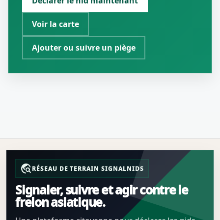
Déclarer le nid maintenant
Voir la carte
Ajouter ou suivre un piège
travel_explore
RÉSEAU DE TERRAIN SIGNALNIDS
Signaler, suivre et agir contre le
frelon asiatique.