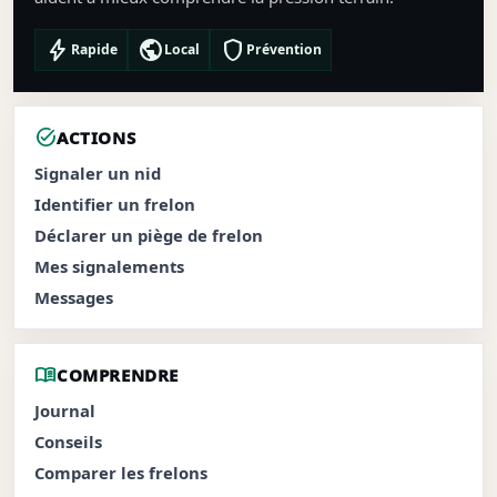
bolt
public
shield
Rapide
Local
Prévention
task_alt
ACTIONS
Signaler un nid
Identifier un frelon
Déclarer un piège de frelon
Mes signalements
Messages
menu_book
COMPRENDRE
Journal
Conseils
Comparer les frelons