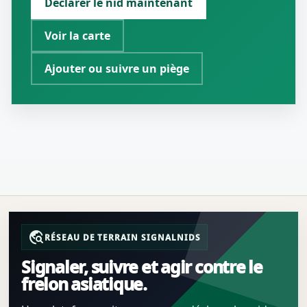
Déclarer le nid maintenant
Voir la carte
Ajouter ou suivre un piège
travel_explore
RÉSEAU DE TERRAIN SIGNALNIDS
Signaler, suivre et agir contre le
frelon asiatique.