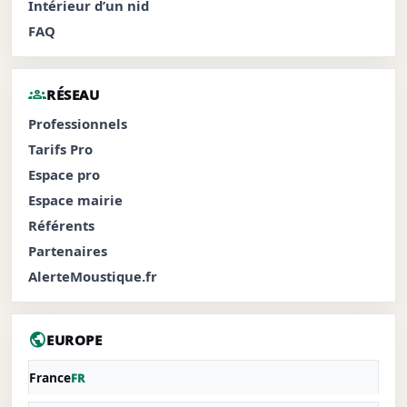
Intérieur d’un nid
FAQ
groups
RÉSEAU
Professionnels
Tarifs Pro
Espace pro
Espace mairie
Référents
Partenaires
AlerteMoustique.fr
public
EUROPE
France
FR