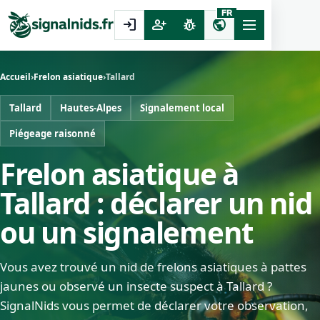
FR
login
person_add
pest_control
public
Accueil
›
Frelon asiatique
›
Tallard
Tallard
Hautes-Alpes
Signalement local
Piégeage raisonné
Frelon asiatique à
Tallard : déclarer un nid
ou un signalement
Vous avez trouvé un nid de frelons asiatiques à pattes
jaunes ou observé un insecte suspect à Tallard ?
SignalNids vous permet de déclarer votre observation,