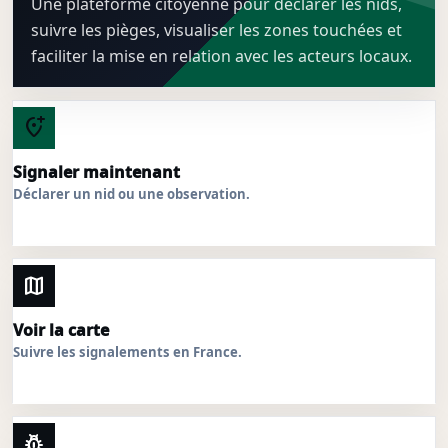
Une plateforme citoyenne pour déclarer les nids,
suivre les pièges, visualiser les zones touchées et
faciliter la mise en relation avec les acteurs locaux.
add_location_alt
Signaler maintenant
Déclarer un nid ou une observation.
map
Voir la carte
Suivre les signalements en France.
pest_control