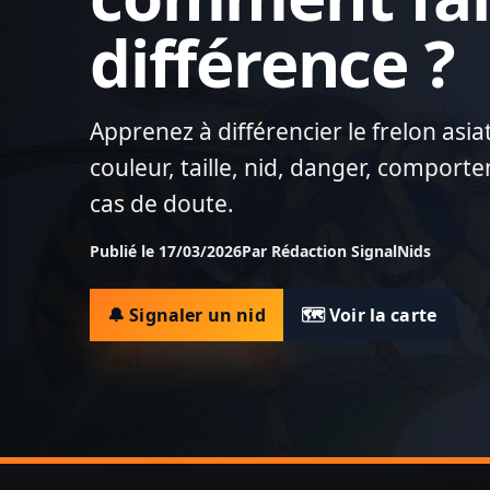
différence ?
Apprenez à différencier le frelon asi
couleur, taille, nid, danger, comport
cas de doute.
Publié le 17/03/2026
Par Rédaction SignalNids
🔔 Signaler un nid
🗺️ Voir la carte