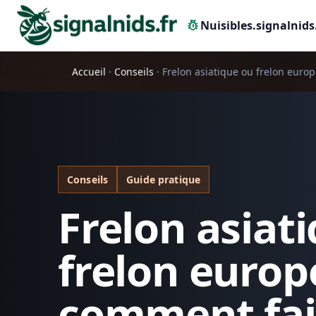
pest_control
Nuisibles.signalnids
Accueil
·
Conseils
·
Frelon asiatique ou frelon europ
Conseils
Guide pratique
Frelon asiat
frelon europ
comment fai